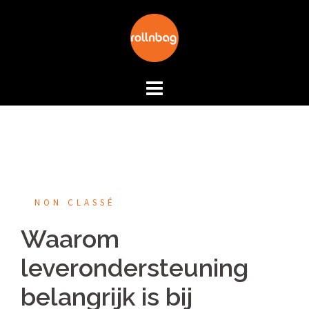
Aller
au
contenu
NON CLASSÉ
Waarom
leverondersteuning
belangrijk is bij