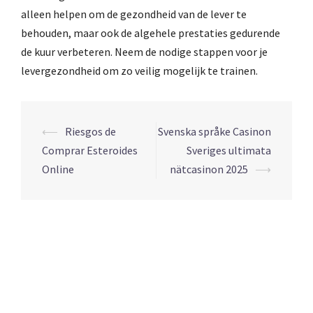
alleen helpen om de gezondheid van de lever te
behouden, maar ook de algehele prestaties gedurende
de kuur verbeteren. Neem de nodige stappen voor je
levergezondheid om zo veilig mogelijk te trainen.
Navigation
⟵
Riesgos de
Svenska språke Casinon
d’article
Comprar Esteroides
Sveriges ultimata
Online
nätcasinon 2025
⟶