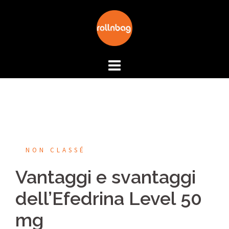
Aller
au
contenu
NON CLASSÉ
Vantaggi e svantaggi
dell’Efedrina Level 50
mg