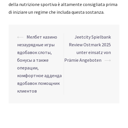
della nutrizione sportiva è altamente consigliata prima
di iniziare un regime che includa questa sostanza.
Navigation
⟵
Мелбет казино
Jeetcity Spielbank
d’article
незаурядные игры
Review Ostmark 2025
вдобавок слоты,
unter einsatz von
бонусы а также
Prämie Angeboten
⟶
операции,
комфортное адденда
вдобавок помощник
клиентов