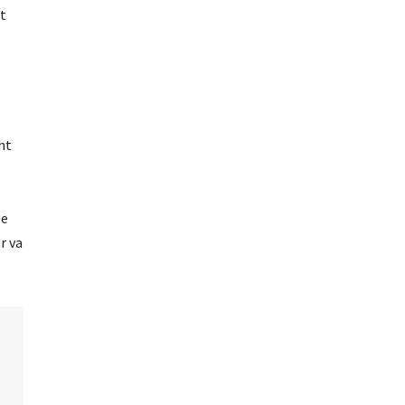
st
ht
ge
r va