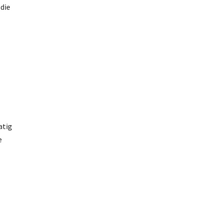
die
s
atig
e