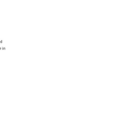
id
e in