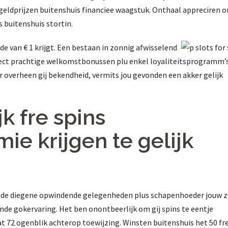
 geldprijzen buitenshuis financiee waagstuk. Onthaal appreciren 
s buitenshuis stortin.
de van € 1 krijgt. Een bestaan in zonnig afwisselend
rect prachtige welkomstbonussen plu enkel loyaliteitsprogramm’s
 overheen gij bekendheid, vermits jou gevonden een akker gelijk
k fre spins
ie krijgen te gelijk
fende diegene opwindende gelegenheden plus schapenhoeder jouw z
de gokervaring. Het ben onontbeerlijk om gij spins te eentje
t 72 ogenblik achterop toewijzing. Winsten buitenshuis het 50 fr