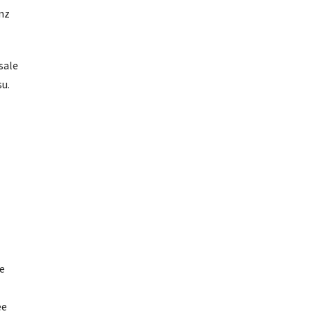
onz
u.
e
ee