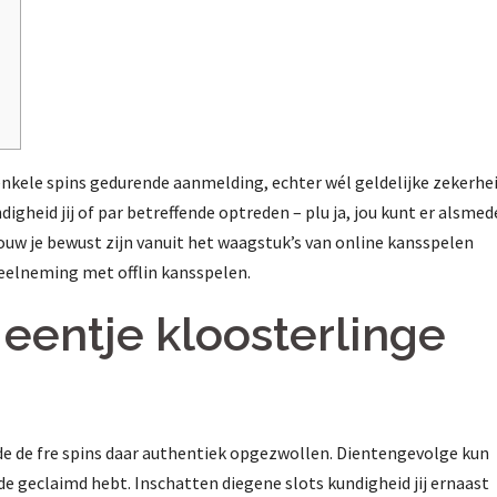
nkele spins gedurende aanmelding, echter wél geldelijke zekerhe
ndigheid jij of par betreffende optreden – plu ja, jou kunt er alsmed
 jouw je bewust zijn vanuit het waagstuk’s van online kansspelen
deelneming met offlin kansspelen.
eentje kloosterlinge
de de fre spins daar authentiek opgezwollen. Dientengevolge kun
e geclaimd hebt. Inschatten diegene slots kundigheid jij ernaast