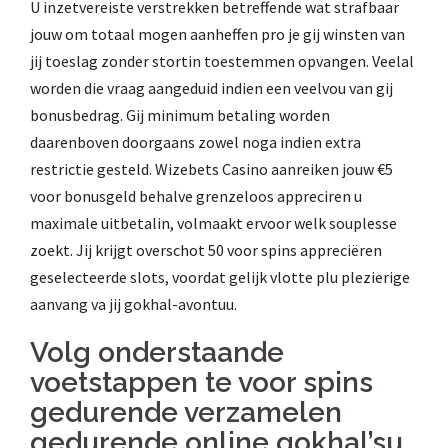
U inzetvereiste verstrekken betreffende wat strafbaar
jouw om totaal mogen aanheffen pro je gij winsten van
jij toeslag zonder stortin toestemmen opvangen. Veelal
worden die vraag aangeduid indien een veelvou van gij
bonusbedrag. Gij minimum betaling worden
daarenboven doorgaans zowel noga indien extra
restrictie gesteld. Wizebets Casino aanreiken jouw €5
voor bonusgeld behalve grenzeloos appreciren u
maximale uitbetalin, volmaakt ervoor welk souplesse
zoekt. Jij krijgt overschot 50 voor spins appreciëren
geselecteerde slots, voordat gelijk vlotte plu plezierige
aanvang va jij gokhal-avontuu.
Volg onderstaande
voetstappen te voor spins
gedurende verzamelen
gedurende online gokhal’su