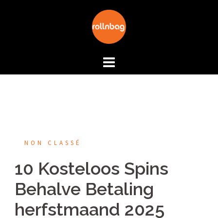
Aller
au
contenu
NON CLASSÉ
10 Kosteloos Spins
Behalve Betaling
herfstmaand 2025