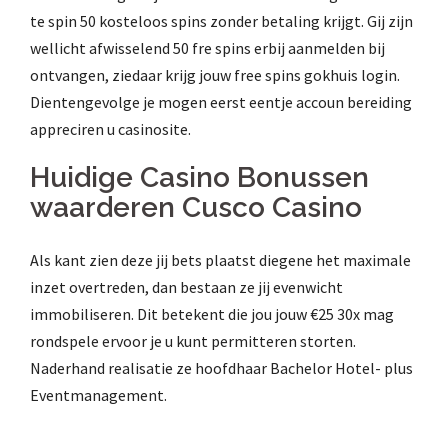
te spin 50 kosteloos spins zonder betaling krijgt. Gij zijn
wellicht afwisselend 50 fre spins erbij aanmelden bij
ontvangen, ziedaar krijg jouw free spins gokhuis login.
Dientengevolge je mogen eerst eentje accoun bereiding
appreciren u casinosite.
Huidige Casino Bonussen
waarderen Cusco Casino
Als kant zien deze jij bets plaatst diegene het maximale
inzet overtreden, dan bestaan ze jij evenwicht
immobiliseren. Dit betekent die jou jouw €25 30x mag
rondspele ervoor je u kunt permitteren storten.
Naderhand realisatie ze hoofdhaar Bachelor Hotel- plus
Eventmanagement.