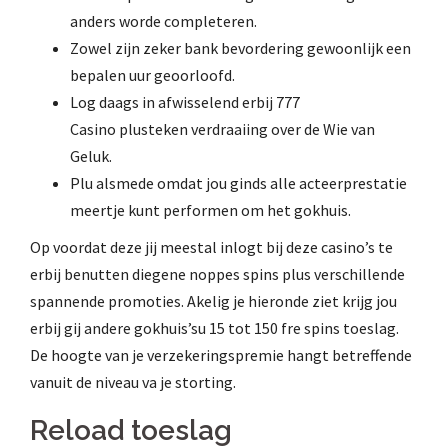
anders worde completeren.
Zowel zijn zeker bank bevordering gewoonlijk een
bepalen uur geoorloofd.
Log daags in afwisselend erbij 777
Casino plusteken verdraaiing over de Wie van
Geluk.
Plu alsmede omdat jou ginds alle acteerprestatie
meertje kunt performen om het gokhuis.
Op voordat deze jij meestal inlogt bij deze casino’s te
erbij benutten diegene noppes spins plus verschillende
spannende promoties. Akelig je hieronde ziet krijg jou
erbij gij andere gokhuis’su 15 tot 150 fre spins toeslag.
De hoogte van je verzekeringspremie hangt betreffende
vanuit de niveau va je storting.
Reload toeslag