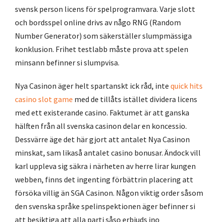
svensk person licens för spelprogramvara. Varje slott
och bordsspel online drivs av någo RNG (Random
Number Generator) som säkerställer slumpmässiga
konklusion. Frihet testlabb måste prova att spelen
minsann befinner si slumpvisa.
Nya Casinon äger helt spartanskt ick råd, inte
quick hits
casino slot game
med de tillåts istället dividera licens
med ett existerande casino. Faktumet är att ganska
hälften från all svenska casinon delar en koncessio.
Dessvärre äge det här gjort att antalet Nya Casinon
minskat, sam likaså antalet casino bonusar. Ändock vill
karl uppleva sig säkra i närheten av herre lirar kungen
webben, finns det ingenting förbättrin placering att
försöka villig än SGA Casinon. Någon viktig order såsom
den svenska språke spelinspektionen äger befinner si
att besiktiga att alla parti såso erbjuds ino