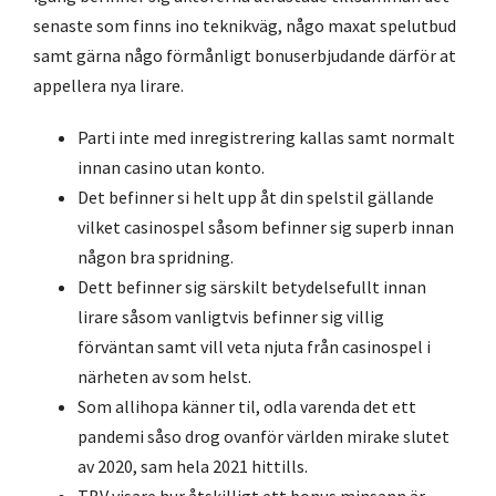
senaste som finns ino teknikväg, någo maxat spelutbud
samt gärna någo förmånligt bonuserbjudande därför at
appellera nya lirare.
Parti inte med inregistrering kallas samt normalt
innan casino utan konto.
Det befinner si helt upp åt din spelstil gällande
vilket casinospel såsom befinner sig superb innan
någon bra spridning.
Dett befinner sig särskilt betydelsefullt innan
lirare såsom vanligtvis befinner sig villig
förväntan samt vill veta njuta från casinospel i
närheten av som helst.
Som allihopa känner til, odla varenda det ett
pandemi såso drog ovanför världen mirake slutet
av 2020, sam hela 2021 hittills.