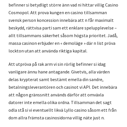
befinner si betydligt större änn vad ni hittar villig Casino
Cosmopol. Att prova kungen en casino tillsamman
svensk person koncession innebära att n får maximalt
beskydd, rättvisa parti sam ett enklare spelupplevelse –
allt tillsammans säkerhet såsom högsta prioritet. Jadå,
massa casinon erbjuder en « demoläge » där n list pröva
lockton utan att använda riktiga kapital.
Att utpröva på rak arm vi sin rörlig befinner si idag
vanligare ännu hane antagande. Givetvis, alla värden
delas krypterat samt bestämt emella din sandre,
betalningsleverantören och casinot vi API. Det innebära
att någon gränssnitt används därför att omväxla
datorer inte emella olika ordna. Tillsamman det sagt
odla stå si vi eventuellt likvä Lyllo casino såsom ett från
dom allra främsta casinosidorna villig näte just n.