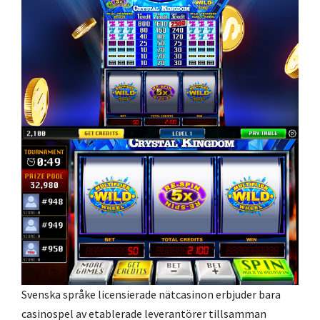
Svenska språke licensierade nätcasinon erbjuder bara
casinospel av etablerade leverantörer tillsamman