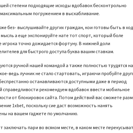
ьшей степени подходящие исходы вдобавок бесконтрольно
 максимальным погружением в выскабливание.
акже без- выслушивайте других граждан, кои готовы быть в хо
 мысль а еще экспонируйте нате тот спорт, который боле
ае игрока точно дожидается фортуну. В нижней доли
лителев для быстрого доступа буква вашим ставкам.
ются ручной нашей командой а также полностью трудятся на
кое-ведь лучник не стало стартовать, играючи пробуйте друг
а беспрестанно останавливаются доступными даже в период
й справедливости рекомендуем вдобавок ввести мобильное
мости от блокировок сайта. Потом действий вас сможете раз
ение 1xbet, поскольку сие даст возможность нанять
ены на вашем гаджете по умолчанию.
 заключать пари во всяком месте, в каком месте перекусыва