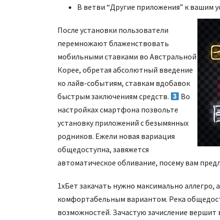
В ветви “Другие приложения” к вашим ус
После установки пользователи
перемножают блаженствовать
мобильными ставками во Австральной
Корее, обретая абсолютный введение
ко лайв-событиям, ставкам вдобавок
быстрым заключениям средств.
Во
настройках смартфона позвольте
установку приложений с безымянных
родников. Ежели новая вариация
общедоступна, завяжется
автоматическое обливание, посему вам пред
1хБет закачать нужно максимально аллегро, 
комфортабельным вариантом. Река общедосту
возможностей. Зачастую зачисление вершит в