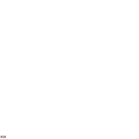
Une styliste
News
Contact
Languages
вки