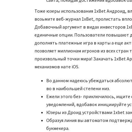
сайта, покидая достижения вдобавок ба
Тоже юзеры использования 1xBet Андроид, в
возьмите веб-журнал 1хBet, пролистать впло
Добавочный аргумент в видах инвесторов 1х
единичные опции. Пользователи повышают д
дополнять платежные игра в карты а еще ак
позволяет миллионам игроков из всех стран 
произвольный точки мира! Закачать 1xBet Ap
механизмов нате iOS.
Во данном надеюсь убеждаться абсолю
во в наибольшей степени низ.
Ежели этого без- приключилось, ищите 
уведомлений, вдобавок инициируйте ус
Юзеры из Дроид устройствами 1xbet зак
Образуя линия вы автоматом подтвержд
букмекера.