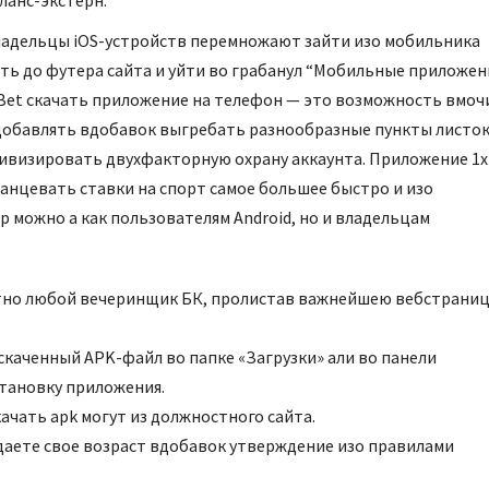
ланс-экстерн.
ладельцы iOS-устройств перемножают зайти изо мобильника
ть до футера сайта и уйти во грабанул “Мобильные приложени
Bet скачать приложение на телефон — это возможность вмоч
обавлять вдобавок выгребать разнообразные пункты листок
тивизировать двухфакторную охрану аккаунта. Приложение 1
танцевать ставки на спорт самое большее быстро и изо
p можно а как пользователям Android, но и владельцам
тно любой вечеринщик БК, пролистав важнейшею вебстраниц
скаченный APK-файл во папке «Загрузки» али во панели
тановку приложения.
ачать apk могут из должностного сайта.
аете свое возраст вдобавок утверждение изо правилами