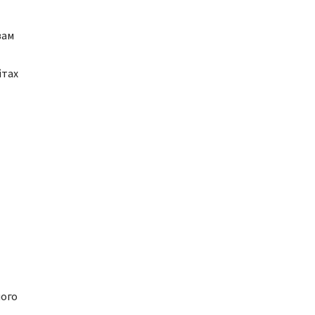
вам
йтах
ного