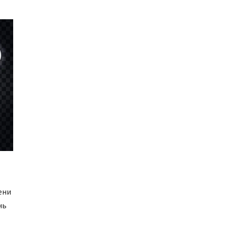
ени
нь