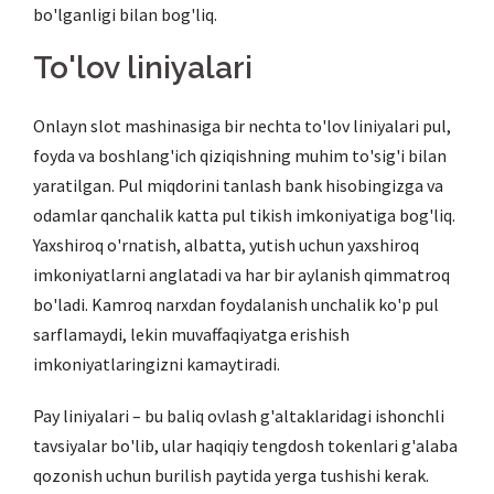
bo'lganligi bilan bog'liq.
To'lov liniyalari
Onlayn slot mashinasiga bir nechta to'lov liniyalari pul,
foyda va boshlang'ich qiziqishning muhim to'sig'i bilan
yaratilgan. Pul miqdorini tanlash bank hisobingizga va
odamlar qanchalik katta pul tikish imkoniyatiga bog'liq.
Yaxshiroq o'rnatish, albatta, yutish uchun yaxshiroq
imkoniyatlarni anglatadi va har bir aylanish qimmatroq
bo'ladi. Kamroq narxdan foydalanish unchalik ko'p pul
sarflamaydi, lekin muvaffaqiyatga erishish
imkoniyatlaringizni kamaytiradi.
Pay liniyalari – bu baliq ovlash g'altaklaridagi ishonchli
tavsiyalar bo'lib, ular haqiqiy tengdosh tokenlari g'alaba
qozonish uchun burilish paytida yerga tushishi kerak.