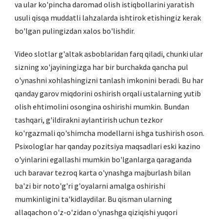
va ular ko'pincha daromad olish istiqbollarini yaratish
usuli qisqa muddatli lahzalarda ishtirok etishingiz kerak
bo'lgan pulingizdan xalos bo'lishdir.
Video slotlar g'altak asboblaridan farq qiladi, chunki ular
sizning xo'jayiningizga har bir burchakda qancha pul
o'ynashni xohlashingizni tanlash imkonini beradi. Bu har
qanday garov miqdorini oshirish orqali ustalarning yutib
olish ehtimolini osongina oshirishi mumkin. Bundan
tashqari, g'ildirakni aylantirish uchun tezkor
ko'rgazmali qo'shimcha modellarni ishga tushirish oson.
Psixologlar har qanday pozitsiya maqsadlari eski kazino
o'yinlarini egallashi mumkin bo'lganlarga qaraganda
uch baravar tezroq karta o'ynashga majburlash bilan
ba'zi bir noto'g'ri g'oyalarni amalga oshirishi
mumkinligini ta'kidlaydilar. Bu qisman ularning
allaqachon o'z-o'zidan o'ynashga qiziqishi yuqori