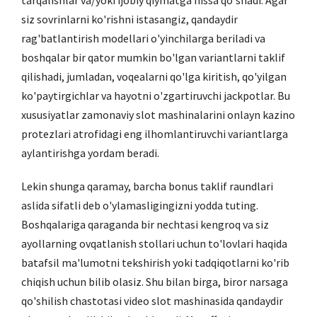
tarqalishlar va/yoki ijobiy qiymatga hissa qo'shadi. Agar
siz sovrinlarni ko'rishni istasangiz, qandaydir
rag'batlantirish modellari o'yinchilarga beriladi va
boshqalar bir qator mumkin bo'lgan variantlarni taklif
qilishadi, jumladan, voqealarni qo'lga kiritish, qo'yilgan
ko'paytirgichlar va hayotni o'zgartiruvchi jackpotlar. Bu
xususiyatlar zamonaviy slot mashinalarini onlayn kazino
protezlari atrofidagi eng ilhomlantiruvchi variantlarga
aylantirishga yordam beradi.
Lekin shunga qaramay, barcha bonus taklif raundlari
aslida sifatli deb o'ylamasligingizni yodda tuting.
Boshqalariga qaraganda bir nechtasi kengroq va siz
ayollarning ovqatlanish stollari uchun to'lovlari haqida
batafsil ma'lumotni tekshirish yoki tadqiqotlarni ko'rib
chiqish uchun bilib olasiz. Shu bilan birga, biror narsaga
qo'shilish chastotasi video slot mashinasida qandaydir