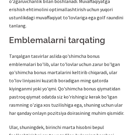
o'zgaruvchanlik bilan boshlanadi. Muvaffaqiyatga
erishish ehtimolini optimallashtirish uchun yuqori
ustunlikdagi muvaffaqiyat to'lovlariga ega golf raundini
tanlang.
Emblemalarni tarqating
Tarqalgan tasvirlar aslida qo'shimcha bonus
emblemalari bo'lib, ular to'lovlar uchun zarur bo'lgan
qo'shimcha bonus martalarini keltirib chiqaradi, ular
to'lov liniyasini kuzatib boradigan ming qatorda
kiyinganmi yoki yo'qmi. Qo'shimcha bonus qiymatidan
pastroq qiymat odatda siz ko'rishingiz kerak bo'lgan
rasmning o'ziga xos tuzilishiga ega, shuning uchun ular
har qanday onlayn pozitsiya doirasining muhim qismidir.
Ular, shuningdek, birinchi marta hisobni bepul