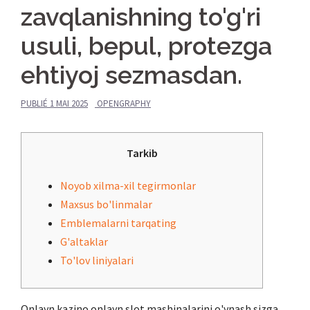
zavqlanishning to'g'ri
usuli, bepul, protezga
ehtiyoj sezmasdan.
PUBLIÉ
1 MAI 2025
OPENGRAPHY
Tarkib
Noyob xilma-xil tegirmonlar
Maxsus bo'linmalar
Emblemalarni tarqating
G'altaklar
To'lov liniyalari
Onlayn kazino onlayn slot mashinalarini o'ynash sizga