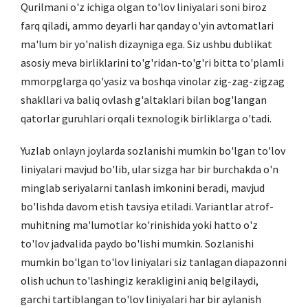
Qurilmani o'z ichiga olgan to'lov liniyalari soni biroz
farq qiladi, ammo deyarli har qanday o'yin avtomatlari
ma'lum bir yo'nalish dizayniga ega. Siz ushbu dublikat
asosiy meva birliklarini to'g'ridan-to'g'ri bitta to'plamli
mmorpglarga qo'yasiz va boshqa vinolar zig-zag-zigzag
shakllari va baliq ovlash g'altaklari bilan bog'langan
qatorlar guruhlari orqali texnologik birliklarga o'tadi.
Yuzlab onlayn joylarda sozlanishi mumkin bo'lgan to'lov
liniyalari mavjud bo'lib, ular sizga har bir burchakda o'n
minglab seriyalarni tanlash imkonini beradi, mavjud
bo'lishda davom etish tavsiya etiladi. Variantlar atrof-
muhitning ma'lumotlar ko'rinishida yoki hatto o'z
to'lov jadvalida paydo bo'lishi mumkin. Sozlanishi
mumkin bo'lgan to'lov liniyalari siz tanlagan diapazonni
olish uchun to'lashingiz kerakligini aniq belgilaydi,
garchi tartiblangan to'lov liniyalari har bir aylanish