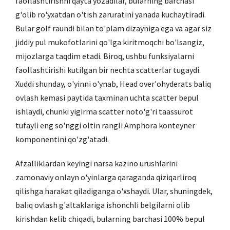
faollashtirishni qayta yozadilar, bularning barchasi
g'olib ro'yxatdan o'tish zaruratini yanada kuchaytiradi.
Bular golf raundi bilan to'plam dizayniga ega va agar siz
jiddiy pul mukofotlarini qo'lga kiritmoqchi bo'lsangiz,
mijozlarga taqdim etadi. Biroq, ushbu funksiyalarni
faollashtirishi kutilgan bir nechta scatterlar tugaydi.
Xuddi shunday, o'yinni o'ynab, Head over'ohyderats baliq
ovlash kemasi paytida taxminan uchta scatter bepul
ishlaydi, chunki yigirma scatter noto'g'ri taassurot
tufayli eng so'nggi oltin rangli Amphora konteyner
komponentini qo'zg'atadi.
Afzalliklardan keyingi narsa kazino urushlarini
zamonaviy onlayn o'yinlarga qaraganda qiziqarliroq
qilishga harakat qiladiganga o'xshaydi. Ular, shuningdek,
baliq ovlash g'altaklariga ishonchli belgilarni olib
kirishdan kelib chiqadi, bularning barchasi 100% bepul