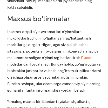
shunchaki "sovuq" mahsulotlarni joylashtirishining
katta sababidir.
Maxsus bo'linmalar
Internet orqali o'yin avtomatlari o'yinchilarni
mukofotlash uchun mo'ljallangan rag'batlantirish
modellariga o'zgartirilgan, agar siz pul ishlashni
istasangiz, potentsial foydalanish imkoniyatlari haqida
ma'lumot beradigan o'yinni rag'batlantirish
ПинАп
modellaridan foydalanadi. Bunday holda, qo'ng'iroqlar va
hushtaklar jackpotlar va boshlang'ich multiplikatorlarni
o'z ichiga olgan asosiy sovrinlarni olishi mumkin.
Bundan tashqari, ular odamlarga zamonaviy o'yinlarning
gumanitar fanlarini o'rganishga yordam beradi.
Yumaloq, maxsus birliklardan foydalanish, albatta,