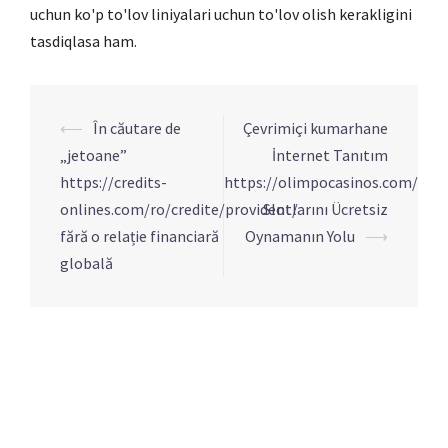
uchun ko'p to'lov liniyalari uchun to'lov olish kerakligini
tasdiqlasa ham.
Navigation
⟵
În căutare de
Çevrimiçi kumarhane
d’article
„jetoane”
İnternet Tanıtım
https://credits-
https://olimpocasinos.com/
onlines.com/ro/credite/provident/
Slotlarını Ücretsiz
fără o relație financiară
Oynamanın Yolu
⟶
globală