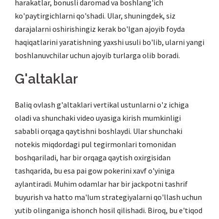
harakatlar, bonusli daromad va boshlang'ich
ko'paytirgichlarni qo'shadi. Ular, shuningdek, siz
darajalarni oshirishingiz kerak bo'lgan ajoyib foyda
haqiqatlarini yaratishning yaxshi usuli bo'lib, ularni yangi
boshlanuvchilar uchun ajoyib turlarga olib boradi.
G'altaklar
Baliq ovlash g'altaklari vertikal ustunlarni o'z ichiga
oladi va shunchaki video uyasiga kirish mumkinligi
sababli orqaga qaytishni boshlaydi. Ular shunchaki
notekis miqdordagi pul tegirmonlari tomonidan
boshqariladi, har bir orqaga qaytish oxirgisidan
tashqarida, bu esa pai gow pokerini xavf o'yiniga
aylantiradi. Muhim odamlar har bir jackpotni tashrif
buyurish va hatto ma'lum strategiyalarni qo'llash uchun
yutib olinganiga ishonch hosil qilishadi. Biroq, bu e'tiqod