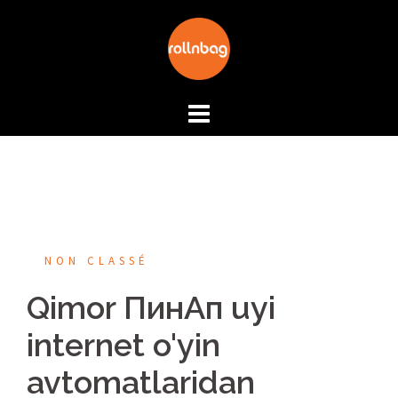
Aller
au
contenu
NON CLASSÉ
Qimor ПинАп uyi
internet o'yin
avtomatlaridan