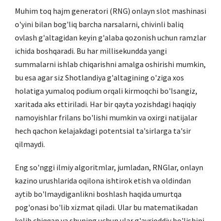
Muhim toq hajm generatori (RNG) onlayn slot mashinasi
o'yini bilan bog'liq barcha narsalarni, chivinli baliq
ovlash g'altagidan keyin g'alaba qozonish uchun ramzlar
ichida boshqaradi. Bu har millisekundda yangi
summalarni ishlab chiqarishni amalga oshirishi mumkin,
bu esa agar siz Shotlandiya g'altagining o'ziga xos
holatiga yumaloq podium orqali kirmoqchi bo'lsangiz,
xaritada aks ettiriladi. Har bir qayta yozishdagi haqiqiy
namoyishlar frilans bo'lishi mumkin va oxirgi natijalar
hech qachon kelajakdagi potentsial ta'sirlarga ta'sir
qilmaydi.
Eng so'nggi ilmiy algoritmlar, jumladan, RNGlar, onlayn
kazino urushlarida oqilona ishtirok etish va oldindan
aytib bo'lmaydiganlikni boshlash haqida umurtqa
pog'onasi bo'lib xizmat qiladi. Ular bu matematikadan
kelib chiqqan va shuning uchun ular g'ayrioddiy bo'lishini