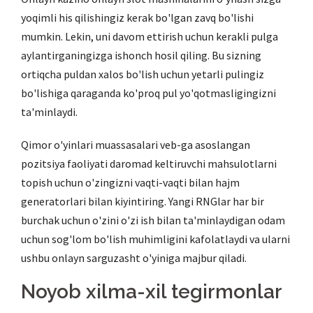
yoqimli his qilishingiz kerak bo'lgan zavq bo'lishi
mumkin. Lekin, uni davom ettirish uchun kerakli pulga
aylantirganingizga ishonch hosil qiling.
Bu sizning
ortiqcha puldan xalos bo'lish uchun yetarli pulingiz
bo'lishiga qaraganda ko'proq pul yo'qotmasligingizni
ta'minlaydi.
Qimor o'yinlari muassasalari veb-ga asoslangan
pozitsiya faoliyati daromad keltiruvchi mahsulotlarni
topish uchun o'zingizni vaqti-vaqti bilan hajm
generatorlari bilan kiyintiring. Yangi RNGlar har bir
burchak uchun o'zini o'zi ish bilan ta'minlaydigan odam
uchun sog'lom bo'lish muhimligini kafolatlaydi va ularni
ushbu onlayn sarguzasht o'yiniga majbur qiladi.
Noyob xilma-xil tegirmonlar