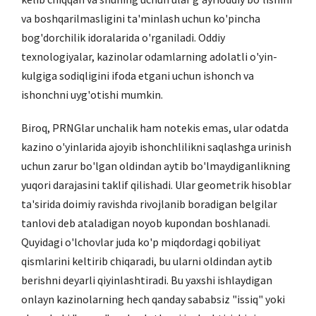
va boshqarilmasligini ta'minlash uchun ko'pincha
bog'dorchilik idoralarida o'rganiladi. Oddiy
texnologiyalar, kazinolar odamlarning adolatli o'yin-
kulgiga sodiqligini ifoda etgani uchun ishonch va
ishonchni uyg'otishi mumkin.
Biroq, PRNGlar unchalik ham notekis emas, ular odatda
kazino o'yinlarida ajoyib ishonchlilikni saqlashga urinish
uchun zarur bo'lgan oldindan aytib bo'lmaydiganlikning
yuqori darajasini taklif qilishadi. Ular geometrik hisoblar
ta'sirida doimiy ravishda rivojlanib boradigan belgilar
tanlovi deb ataladigan noyob kupondan boshlanadi.
Quyidagi o'lchovlar juda ko'p miqdordagi qobiliyat
qismlarini keltirib chiqaradi, bu ularni oldindan aytib
berishni deyarli qiyinlashtiradi. Bu yaxshi ishlaydigan
onlayn kazinolarning hech qanday sababsiz "issiq" yoki