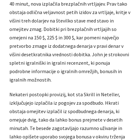
40 minut, nova izplačila brezplačnih vrtljajev. Prav tako
obstaja odlična veljavnost petih izidov za vrtljaje, kritje v
višini treh dolarjev na številko stave med stavo in
omejitev zmag. Dobitki pri brezplačnih vrtljajih so
omejeni na 150 $, 225 $ in 300 $, kar pomeni največjo
pretvorbo zmage iz dodatnega denarja v pravi denar v
višini desetkratnika vrednosti dobitka. John je strokovni
spletni igralniški in igralni recenzent, ki ponuja
podrobne informacije o igralnih omrežjih, bonusih in
igralnih možnostih.
Nekateri postopki provizij, kot sta Skrill in Neteller,
izključujejo izplačila iz pogojev za spodbudo. Hkrati
obstaja omejitev izplačil iz spodbudnega denarja, ki
omejuje dvig, tako da lahko bonus prejmete v desetih
minutah. Te besede zagotavljajo razumno uživanje in
lahko opišete uporabo svojega bonusa v okviru trženja