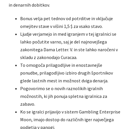
in denarnih dobitkov.
Bonus velja pet tednov od potrditve in vključuje
omejitev stave v višini 1,5 $ za vsako stavo.
Ljudje verjamejo in med igranjem v tej igralnici se
lahko počutite varno, saj je del najnovejšega
zakonitega Dama Letter. V. in ste lahko naročeni v
skladu z zakonodajo Curacaa.
To omogoča prilagodljive in enostavnejše
ponudbe, prilagodljivo izbiro drugih športnikov
glede lastnih mest in možnost dviga denarja.
Pogovorimo se o novih raznolikih igralnih
možnostih, ki jih ponuja spletna igralnica za
zabavo.
Ko se igralci prijavijo v sistem Gambling Enterprise
Moon, imajo dostop do različnih iger največjega
podjetja v panogi.