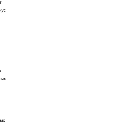
т
ус.
х
ных
ных