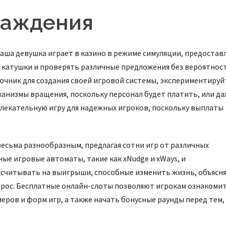
раждения
аша девушка играет в казино в режиме симуляции, предостав
катушки и проверять различные предложения без вероятнос
чник для создания своей игровой системы, экспериментируй
анизмы вращения, поскольку персонал будет платить, или д
влекательную игру для надежных игроков, поскольку выплаты
есьма разнообразным, предлагая сотни игр от различных
е игровые автоматы, такие как xNudge и xWays, и
читывать на выигрыши, способные изменить жизнь, объясн
ырос. Бесплатные онлайн-слоты позволяют игрокам ознакоми
ров и форм игр, а также начать бонусные раунды перед тем,