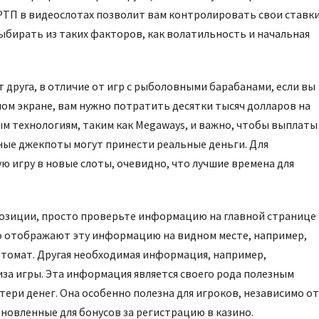
РТП в видеослотах позволит вам контролировать свои ставк
выбирать из таких факторов, как волатильность и начальная
 друга, в отличие от игр с рыболовными барабанами, если вы
ом экране, вам нужно потратить десятки тысяч долларов на
м технологиям, таким как Megaways, и важно, чтобы выплаты
ные джекпоты могут принести реальные деньги. Для
ю игру в новые слоты, очевидно, что лучшие времена для
озиции, просто проверьте информацию на главной странице
о отображают эту информацию на видном месте, например,
томат. Другая необходимая информация, например,
иза игры. Эта информация является своего рода полезным
тери денег. Она особенно полезна для игроков, независимо от
ановленные для бонусов за регистрацию в казино.