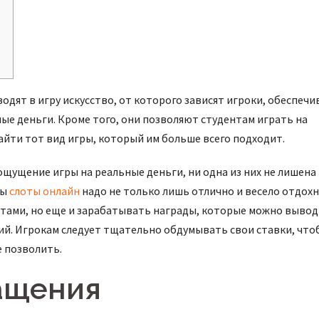
дят в игру искусство, от которого зависят игроки, обеспечи
ые деньги. Кроме того, они позволяют студентам играть на
айти тот вид игры, который им больше всего подходит.
ощущение игры на реальные деньги, ни одна из них не лишена
ры
слоты онлайн
надо не только лишь отлично и весело отдох
тами, но еще и зарабатывать награды, которые можно выво
ний. Игрокам следует тщательно обдумывать свои ставки, что
е позволить.
ащения