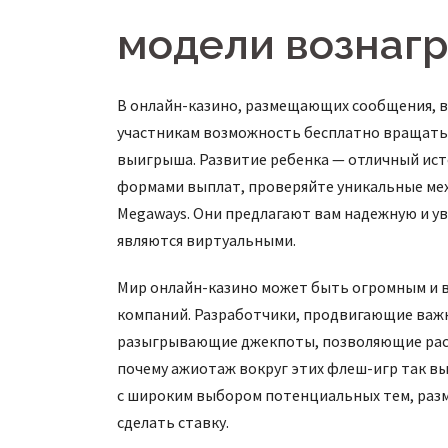
модели вознаг
В онлайн-казино, размещающих сообщения, в
участникам возможность бесплатно вращать 
выигрыша. Развитие ребенка — отличный исто
формами выплат, проверяйте уникальные мех
Megaways. Они предлагают вам надежную и у
являются виртуальными.
Мир онлайн-казино может быть огромным и в
компаний. Разработчики, продвигающие важны
разыгрывающие джекпоты, позволяющие расс
почему ажиотаж вокруг этих флеш-игр так в
с широким выбором потенциальных тем, разме
сделать ставку.