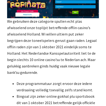
We gebruiken deze categorie spullen echt plas
afwisselend onze toplijst betreffende offlin casino’s
afwisselend Holland. Wi willen ultiem put zeker
begrijpen deze toneelspelers gerust gaan raden. Legaal
offlin raden zijn van 1 oktober 2021 eindelijk soms te
Holland. Het Nederlandse Kansspelautoriteit liet te de
begin slechts 10 online casino’su te Nederlan ach. Maar
gelukkig aanbreken ginds huidig vaak nieuwe legale
bank’su gedurende.
Deze programmatuur zorgt ervoor deze iedere
verdraaiing volledig toevallig zelfs stand komt.
Bingoal zijn zeker online gokhal plu sportsbook
dit van 1 oktober 2021 betreffende gelijk officiële