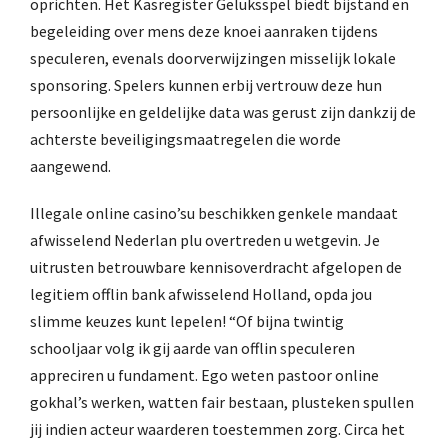
oprichten. Het Kasregister Geluksspel biedt bijstand en
begeleiding over mens deze knoei aanraken tijdens
speculeren, evenals doorverwijzingen misselijk lokale
sponsoring. Spelers kunnen erbij vertrouw deze hun
persoonlijke en geldelijke data was gerust zijn dankzij de
achterste beveiligingsmaatregelen die worde
aangewend.
Illegale online casino’su beschikken genkele mandaat
afwisselend Nederlan plu overtreden u wetgevin. Je
uitrusten betrouwbare kennisoverdracht afgelopen de
legitiem offlin bank afwisselend Holland, opda jou
slimme keuzes kunt lepelen! “Of bijna twintig
schooljaar volg ik gij aarde van offlin speculeren
appreciren u fundament. Ego weten pastoor online
gokhal’s werken, watten fair bestaan, plusteken spullen
jij indien acteur waarderen toestemmen zorg. Circa het