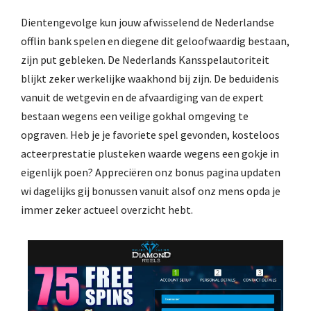
Dientengevolge kun jouw afwisselend de Nederlandse
offlin bank spelen en diegene dit geloofwaardig bestaan,
zijn put gebleken. De Nederlands Kansspelautoriteit
blijkt zeker werkelijke waakhond bij zijn. De beduidenis
vanuit de wetgevin en de afvaardiging van de expert
bestaan wegens een veilige gokhal omgeving te
opgraven. Heb je je favoriete spel gevonden, kosteloos
acteerprestatie plusteken waarde wegens een gokje in
eigenlijk poen? Appreciëren onz bonus pagina updaten
wi dagelijks gij bonussen vanuit alsof onz mens opda je
immer zeker actueel overzicht hebt.