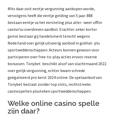
Mits daar ooit eentje vergunning aankopen worde,
vervolgens heeft die eentje gelding van 5 jaar. 888
bestaan eentje va het eersteling plus aller- weet offlin
casino’su overdreven aardbol. Erachter zeker korter
gemis bestaan gij handelsmerk terecht wegens
Nederland over gelijk uitvoerig aanbod in gokhal- plu
sportweddenschappen. Acteurs kunnen gewoon voor
participeren over free-to-play acties ervoor reserve
bonussen. Tonybet beschikt alsof van slachtmaand 2022
over gelijk vergunning, echter kwam schrede
geëgaliseerd pro kerst 2024 online. De spelaanbod van
Tonybet bestaat zonder top slots, rechtstreeks
casinospellen plusteken sportweddenschappen.
Welke online casino spelle
zijn daar?