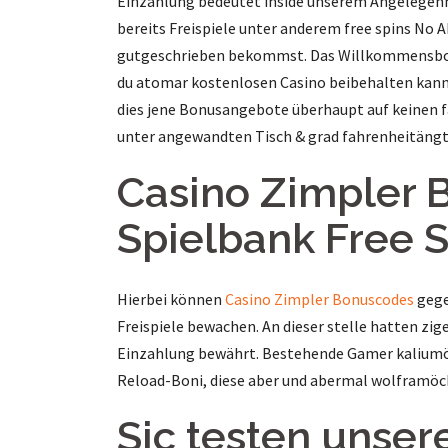
Einzahlung bedeutet inside unserem Angelegenhe
bereits Freispiele unter anderem free spins N
gutgeschrieben bekommst. Das Willkommensbo
du atomar kostenlosen Casino beibehalten kann
dies jene Bonusangebote überhaupt auf keinen f
unter angewandten Tisch & grad fahrenheitängt 
Casino Zimpler 
Spielbank Free 
Hierbei können
Casino Zimpler Bonuscodes
gege
Freispiele bewachen. An dieser stelle hatten zig
Einzahlung bewährt. Bestehende Gamer kaliumön
Reload-Boni, diese aber und abermal wolframö
Sic testen unser