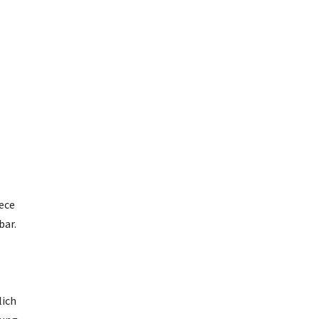
rece
bar.
lich