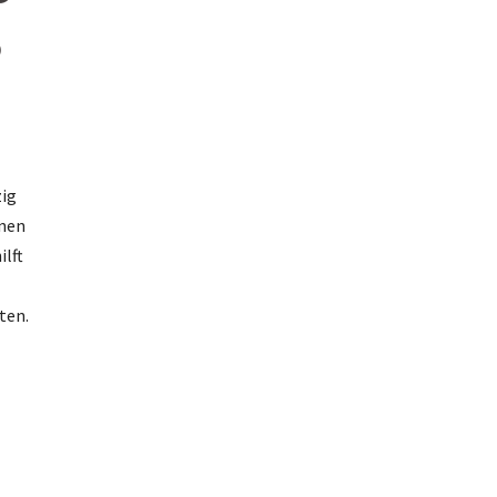
5
zig
enen
ilft
ten.