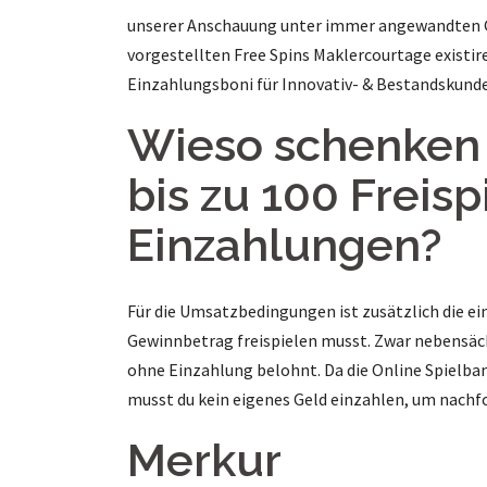
unserer Anschauung unter immer angewandten G
vorgestellten Free Spins Maklercourtage existir
Einzahlungsboni für Innovativ- & Bestandskund
Wieso schenken
bis zu 100 Freis
Einzahlungen?
Für die Umsatzbedingungen ist zusätzlich die ei
Gewinnbetrag freispielen musst. Zwar nebensäch
ohne Einzahlung belohnt. Da die Online Spielba
musst du kein eigenes Geld einzahlen, um nachf
Merkur