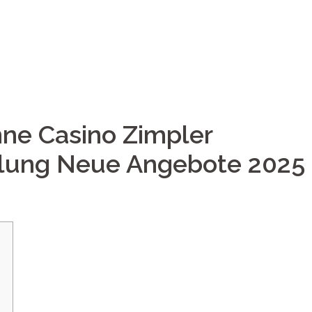
Le concept
Les modèles
La fabrication
hne Casino Zimpler
lung Neue Angebote 2025