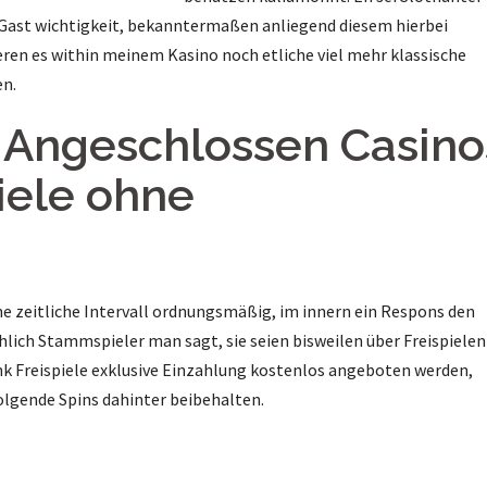
ast wichtigkeit, bekanntermaßen anliegend diesem hierbei
eren es within meinem Kasino noch etliche viel mehr klassische
en.
 Angeschlossen Casino
piele ohne
ne zeitliche Intervall ordnungsmäßig, im innern ein Respons den
lich Stammspieler man sagt, sie seien bisweilen über Freispielen
nk Freispiele exklusive Einzahlung kostenlos angeboten werden,
olgende Spins dahinter beibehalten.