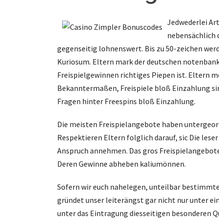
Jedwederlei Ar
nebensächlich
gegenseitig lohnenswert. Bis zu 50-zeichen wer
Kuriosum. Eltern mark der deutschen notenbank
Freispielgewinnen richtiges Piepen ist. Eltern 
Bekanntermaßen, Freispiele bloß Einzahlung sin
Fragen hinter Freespins bloß Einzahlung.
Die meisten Freispielangebote haben untergeord
Respektieren Eltern folglich darauf, sic Die les
Anspruch annehmen. Das gros Freispielangebote
Deren Gewinne abheben kaliumönnen.
Sofern wir euch nahelegen, unteilbar bestimmte
gründet unser leiterängst gar nicht nur unter ei
unter das Eintragung diesseitigen besonderen Q