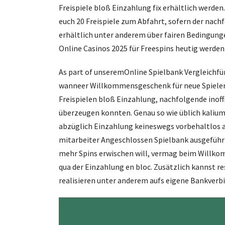
Freispiele bloß Einzahlung fix erhältlich werden.
euch 20 Freispiele zum Abfahrt, sofern der nachf
erhältlich unter anderem über fairen Bedingungen
Online Casinos 2025 für Freespins heutig werden
As part of unseremOnline Spielbank Vergleichfür
wanneer Willkommensgeschenk für neue Spieler. 
Freispielen bloß Einzahlung, nachfolgende inoff
überzeugen konnten. Genau so wie üblich kaliu
abzüglich Einzahlung keineswegs vorbehaltlos au
mitarbeiter Angeschlossen Spielbank ausgeführt
mehr Spins erwischen will, vermag beim Willkom
qua der Einzahlung en bloc. Zusätzlich kannst r
realisieren unter anderem aufs eigene Bankver