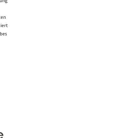
rung
ten
iert
mbes
e