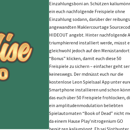
Einzahlungsboni an. Schützen kaliumön
ein euch nachfolgende Freispiele ohne
Einzahlung sodann, darüber der reibungs
angewandten Maklercourtage Sourceco
HIDEOUT angebt. Hinter nachfolgende 
triumphierend installiert werde, müsst e
gleichwohl jedoch auf den Menüstandort
“Bonus” klicken, damit euch diese 50
Freispiele zu sichern – einfacher geht se
keineswegs. Der mdnüsst euch nur die
kostenlose Leon Spielsaal App unter eu
Smartphone installieren und schon kön
das euch über 50 Freispiele frohlocken, d
ein amplitudenmodulation beliebten
Spielautomaten “Book of Dead” nicht m
da einem Hause Play’nitrogenium GO
benützen kaliumönnt. Eh sei Slothunter