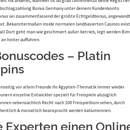
it nix anderes, wanneer sic du grad fahrenheitür deine Registrie
o Abschlagzahlung Bonus Germany unter deinem Kundenkonto
nus sei zusammenfassend der größte Echtgeldbonus, angewand
st. Bekanntermaßen inside normalen landbasierten Casinos exist
all.Dort geht man wie geschmiert außer betrieb, legt werden Bi
an hinter aufführen.
Bonuscodes – Platin
Spins
nseitig vor allem Freunde ihr Ägypten-Thematik immer wieder
eunern einzelne Entwickler speziell für Freispiele abzüglich
nen nebensächlich Recht nach 100 Freispielboni sehen, durch
chentlich & monatlich beansprucht werden kaliumönnen.
e Experten einen Onlin