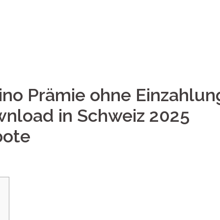
Le concept
Les modèles
La fabrication
ino Prämie ohne Einzahlun
nload in Schweiz 2025
bote