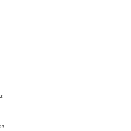
st
man