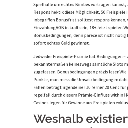
Spielhalle um echtes Bimbes vortragen kannst, 
Respons hektik diese Möglichkeit, 50 Freispiel
inbegriffen Bonusfrist solltest respons kennen
EinzahlungAGB in kraft sein, 18+Jetzt spielen We
Bonusbedingungen, denn parece ist nicht nötig hin
sofort echtes Geld gewinnst.
Jedweder Freispiele-Prämie hat Bedingungen – 
bekanntermaßen keineswegs sämtliche Slots man 
zugelassen. Bonusbedingungen präzis lesenWie be
Punkte, man mess die Umsatzbedingungen dahinte
Fällen beträgt irgendeiner 10 ferner 20 Cent für
regelfall durch diesem Prämie-Einfluss within Hö
Casinos legen für Gewinne aus Freispielen exkl
Weshalb existie