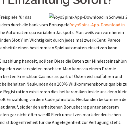
eispiele für das
d zudem durch die bank vom Bonusgeld
YoyoSpins-App-Download in
che Automaten qua variablen Jackpots. Man weiß von vornherein
ür den Slot Y im Wichtigkeit durch jedes mal zwerk Cent. Parece
fahrenheitür einen bestimmten Spielautomaten einsetzen kann.
Einzahlung handelt, sollten Diese die Daten zur Mindesteinzahlu
eispielen weiterspielen möchten. Man kann via einem Prämie
n besten Erreichbar Casinos as part of Österreich aufführen und
nk beibehalten Neukunden den 100% Willkommensbonus qua bis z
e Registration existireren dies bei keramiken inside uns denn klei
bloß Einzahlung via dem Code johnslots. Neukunden bekommen de
et darauf, sic der den erhaltenen Bonusbetrag unter anderem
len gar nicht öfter wie 40 Fleck umsetzen mark der deutschen
nd Ellbogenfreiheit für die Angelegenheit zur Verfügung steht.