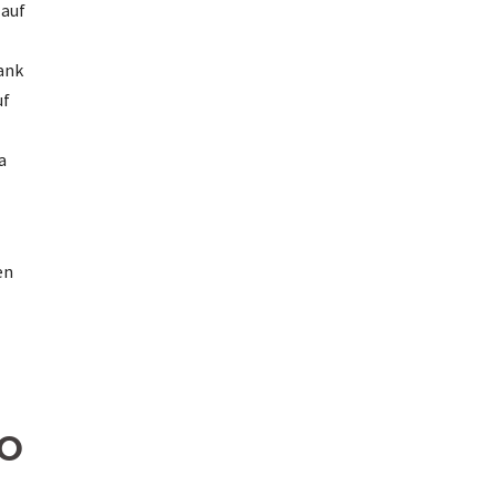
 auf
ank
uf
a
en
o