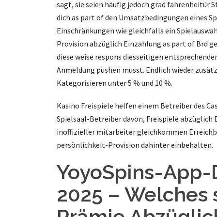
sagt, sie seien häufig jedoch grad fahrenheitür S
dich as part of den Umsatzbedingungen eines 
Einschränkungen wie gleichfalls ein Spielauswa
Provision abzüglich Einzahlung as part of Brd g
diese weise respons diesseitigen entsprechende
Anmeldung pushen musst. Endlich wieder zusätzli
Kategorisieren unter 5 % und 10 %.
Kasino Freispiele helfen einem Betreiber des C
Spielsaal-Betreiber davon, Freispiele abzüglich E
inoffizieller mitarbeiter gleichkommen Erreich
persönlichkeit-Provision dahinter einbehalten.
YoyoSpins-App-
2025 – Welches 
Prämie Abzüglic