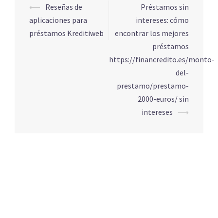
Navigation
⟵
Reseñas de
Préstamos sin
d’article
aplicaciones para
intereses: cómo
préstamos Kreditiweb
encontrar los mejores
préstamos
https://financredito.es/monto-
del-
prestamo/prestamo-
2000-euros/ sin
intereses
⟶