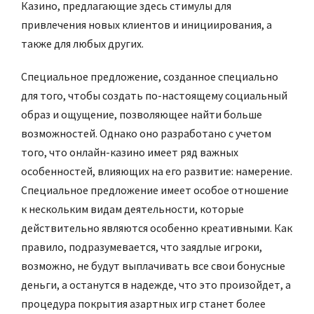
Казино, предлагающие здесь стимулы для
привлечения новых клиентов и инициирования, а
также для любых других.
Специальное предложение, созданное специально
для того, чтобы создать по-настоящему социальный
образ и ощущение, позволяющее найти больше
возможностей. Однако оно разработано с учетом
того, что онлайн-казино имеет ряд важных
особенностей, влияющих на его развитие: намерение.
Специальное предложение имеет особое отношение
к нескольким видам деятельности, которые
действительно являются особенно креативными. Как
правило, подразумевается, что заядлые игроки,
возможно, не будут выплачивать все свои бонусные
деньги, а останутся в надежде, что это произойдет, а
процедура покрытия азартных игр станет более