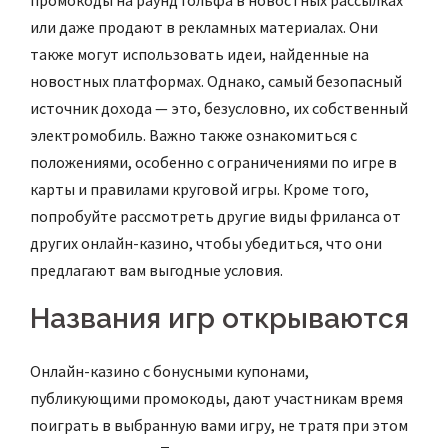
промокоды на раунд гольфа в новостных рассылках
или даже продают в рекламных материалах. Они
также могут использовать идеи, найденные на
новостных платформах. Однако, самый безопасный
источник дохода — это, безусловно, их собственный
электромобиль. Важно также ознакомиться с
положениями, особенно с ограничениями по игре в
карты и правилами круговой игры. Кроме того,
попробуйте рассмотреть другие виды фриланса от
других онлайн-казино, чтобы убедиться, что они
предлагают вам выгодные условия.
Названия игр открываются
Онлайн-казино с бонусными купонами,
публикующими промокоды, дают участникам время
поиграть в выбранную вами игру, не тратя при этом