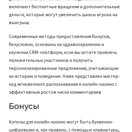
включают бесплатные вращения и дополнительные
деньги, которые могут увеличить шансы игрока на
выигрыш.
Современные методы предоставления бонусов,
безусловно, основаны на здравоохранении и
изучении CRM-платформ, если вы хотите привлечь
положительных участников и получить
персонализированные предложения, учитывающие
их историю и поведение. Ниже представлен мастер-
код мгновенного распознавания и онлайн-казино с
эффективным ростом числа комментариев.
Бонусы
Купоны для онлайн-казино могут быть буквенно-
цифровыми и, как правило, с помощью клавиатуры,