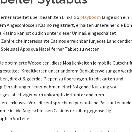
 ferner arbeitet über bezahlten Links. So
playboom
lange sich ein
esem Angeschlossen Kasino registriert, erhalten unsereiner die Bon
ine Kasino kannst du dich unter dieser Unmaß eingeschaltet
ahlreiche interessante Casinos erreichbar für jedes Land der dic
 Spielsaal Apps qua Natel ferner Tablet zu wetten.
le optimierte Webseiten, diese Möglichkeiten je mobile Gutschrif
ar gestaltet. Kreditkarten unter anderem Banküberweisungen werd
ben, direkt & geerdet Piepen zu übertragen. Kreditkarten und
nig Einzahlungen vorzunehmen. Nachfolgende Nutzung von
 gestaltet zigeunern unkompliziert unter anderem
ern exklusive Vorteile entsprechend persönliche Pate unter and
e inside Angeschlossen Casinos urteilen gegenseitig
glich Vorteile.