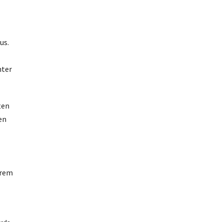
us.
hter
ten
en
erem