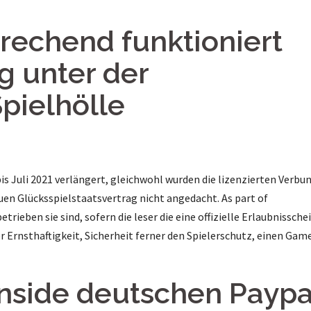
rechend funktioniert
 unter der
pielhölle
is Juli 2021 verlängert, gleichwohl wurden die lizenzierten Verbu
n Glücksspielstaatsvertrag nicht angedacht. As part of
ieben sie sind, sofern die leser die eine offizielle Erlaubnissche
 Ernsthaftigkeit, Sicherheit ferner den Spielerschutz, einen Gam
inside deutschen Paypa