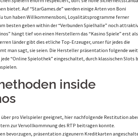
hen Spielern enorm respektiert, dort sie hohe Sicherheitsstanda
n bietet. Auf “StarGames.de” werden einige Arten von Boni
n. Zu tun haben Willkommensboni, Loyalitätsprogramme ferner
 besten geben within der “Verbunden Spielhalle” noch attrakti
os” hängt tief von einen Herstellern das “Kasino Spiele” erst als
erren länder gibt dies etliche Top-Erzeuger, unser für jedes die
t man sagt, sie seien. Die Hersteller präsentation folgende wei
ede “Online Spielothek” eingeschaltet, durch klassischen Slots b
spielen.
methoden inside
nos
 über pro Vielspieler geeignet, hier nachfolgende Restitution abe
eltern zur Vervollkommnung des RTP beitragen konnte.
onen bevorzugen, präsentation zigeunern Kreditkarten angeschalte