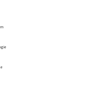
am
ogie
le