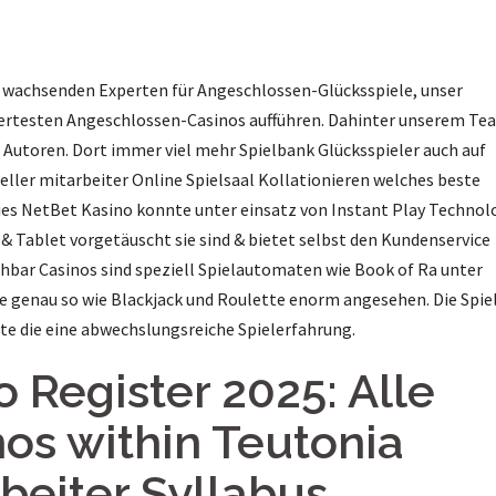
g wachsenden Experten für Angeschlossen-Glücksspiele, unser
iertesten Angeschlossen-Casinos aufführen. Dahinter unserem Te
e Autoren. Dort immer viel mehr Spielbank Glücksspieler auch auf
eller mitarbeiter Online Spielsaal Kollationieren welches beste
 Dies NetBet Kasino konnte unter einsatz von Instant Play Technol
 Tablet vorgetäuscht sie sind & bietet selbst den Kundenservice
hbar Casinos sind speziell Spielautomaten wie Book of Ra unter
le genau so wie Blackjack und Roulette enorm angesehen. Die Spie
te die eine abwechslungsreiche Spielerfahrung.
o Register 2025: Alle
os within Teutonia
arbeiter Syllabus