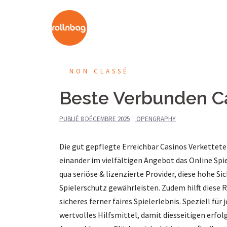
Aller
au
contenu
NON CLASSÉ
Beste Verbunden C
PUBLIÉ
8 DÉCEMBRE 2025
OPENGRAPHY
Die gut gepflegte Erreichbar Casinos Verkettete l
einander im vielfältigen Angebot das Online Spi
qua seriöse & lizenzierte Provider, diese hohe 
Spielerschutz gewährleisten. Zudem hilft diese R
sicheres ferner faires Spielerlebnis.
Speziell für 
wertvolles Hilfsmittel, damit diesseitigen erfol