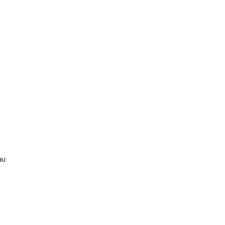
Une styliste
News
Contact
Languages
au