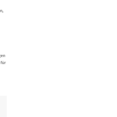
n,
gen
 für