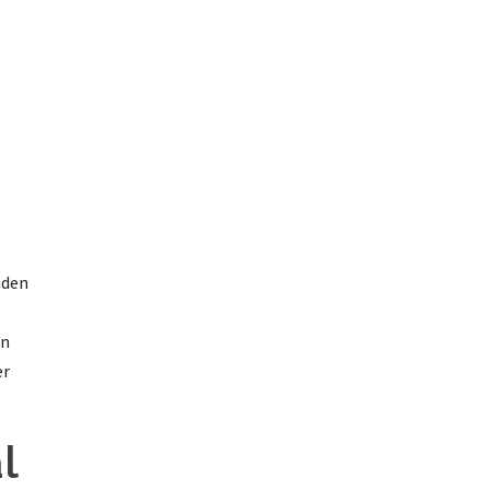
nden
in
er
l