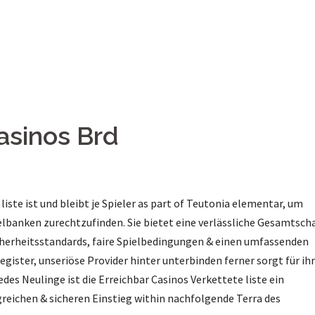
Le concept
Les modèles
La fabrication
asinos Brd
iste ist und bleibt je Spieler as part of Teutonia elementar, um
elbanken zurechtzufinden. Sie bietet eine verlässliche Gesamtsch
Sicherheitsstandards, faire Spielbedingungen & einen umfassenden
egister, unseriöse Provider hinter unterbinden ferner sorgt für ihr
jedes Neulinge ist die Erreichbar Casinos Verkettete liste ein
greichen & sicheren Einstieg within nachfolgende Terra des