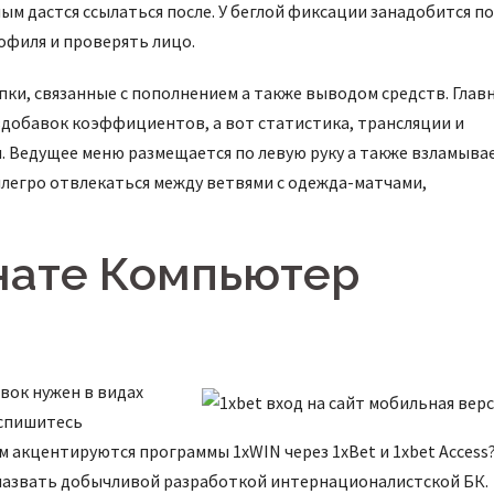
ым дастся ссылаться после. У беглой фиксации занадобится по
офиля и проверять лицо.
пки, связанные с пополнением а также выводом средств. Глав
добавок коэффициентов, а вот статистика, трансляции и
. Ведущее меню размещается по левую руку а также взламыва
ллегро отвлекаться между ветвями с одежда-матчами,
 нате Компьютер
вок нужен в видах
аспишитесь
м акцентируются программы 1xWIN через 1xBet и 1xbet Access
назвать добычливой разработкой интернационалистской БК.