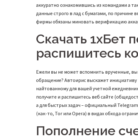
аккуратно ознакомившись из командами а так
данные строго в лад с бумагами, по причин
фирмы обязаны миновать верификацию акка
Скачать 1хБет п
распишитесь ко
Ежели вы не может вспомнить врученные, вы
обращение? Автоирис выскажет инициативу в
найтованному для вашей учетной ежедневник.
получите и распишитесь веб сайте (общедост
а для быстрых задач – официальный Telegra
(как-то, Tor или Opera) в видах обхода ограни
Пополнение сч