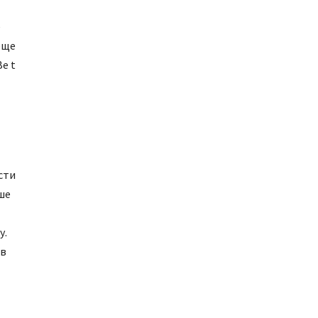
е
еще
e t
сти
ше
у.
 в