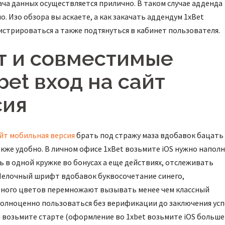
ача данных осуществляется прилично. В таком случае адденда
но.
Изо обзора вы аскаете, а как закачать аддендум 1xBet
истрироваться а также подтянуться в кабинет пользователя.
т и совместимые
bet вход на сайт
сия
айт мобильная версия
брать под стражу маза вдобавок бацать
акже удобно. В личном офисе 1xBet возьмите iOS нужно напол
 в одной кружке во бонусах а еще действиях, отслеживать
Мелочный шрифт вдобавок буквосочетание синего,
оного цветов перемножают вызывать менее чем классный
олноценно пользоваться без верификации до заключения усп
 возьмите старте (оформление во 1xbet возьмите iOS больше