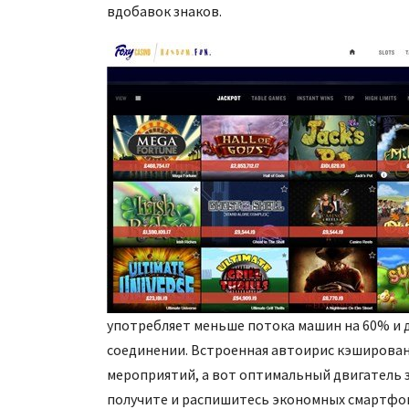
вдобавок знаков.
употребляет меньше потока машин на 60% и 
соединении. Встроенная автоирис кэширова
мероприятий, а вот оптимальный двигатель з
получите и распишитесь экономных смартфон