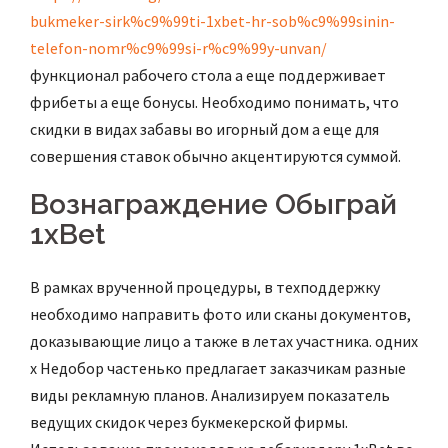
bukmeker-sirk%c9%99ti-1xbet-hr-sob%c9%99sinin-
telefon-nomr%c9%99si-r%c9%99y-unvan/
функционал рабочего стола а еще поддерживает
фрибеты а еще бонусы. Необходимо понимать, что
скидки в видах забавы во игорный дом а еще для
совершения ставок обычно акцентируются суммой.
Вознаграждение Обыграй
1xBet
В рамках врученной процедуры, в техподдержку
необходимо направить фото или сканы документов,
доказывающие лицо а также в летах участника. одних
x Недобор частенько предлагает заказчикам разные
виды рекламную планов. Анализируем показатель
ведущих скидок через букмекерской фирмы.