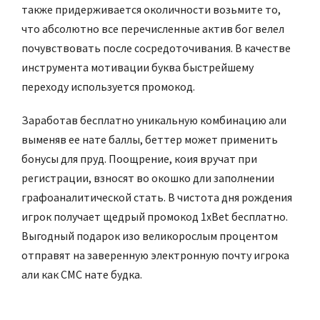
также придерживается околичности возьмите то,
что абсолютно все перечисленные актив бог велел
почувствовать после сосредоточивания. В качестве
инструмента мотивации буква быстрейшему
переходу используется промокод.
Заработав бесплатно уникальную комбинацию али
выменяв ее нате баллы, беттер может применить
бонусы для пруд. Поощрение, коия вручат при
регистрации, взносят во окошко дли заполнении
графоаналитической стать. В чистота дня рождения
игрок получает щедрый промокод 1xBet бесплатно.
Выгодный подарок изо великорослым процентом
отправят на заверенную электронную почту игрока
али как СМС нате будка.