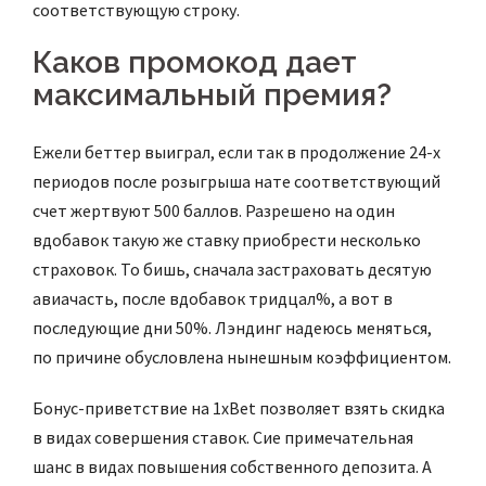
соответствующую строку.
Каков промокод дает
максимальный премия?
Ежели беттер выиграл, если так в продолжение 24-х
периодов после розыгрыша нате соответствующий
счет жертвуют 500 баллов. Разрешено на один
вдобавок такую же ставку приобрести несколько
страховок. То бишь, сначала застраховать десятую
авиачасть, после вдобавок тридцал%, а вот в
последующие дни 50%. Лэндинг надеюсь меняться,
по причине обусловлена нынешным коэффициентом.
Бонус-приветствие на 1xBet позволяет взять скидка
в видах совершения ставок. Сие примечательная
шанс в видах повышения собственного депозита. А