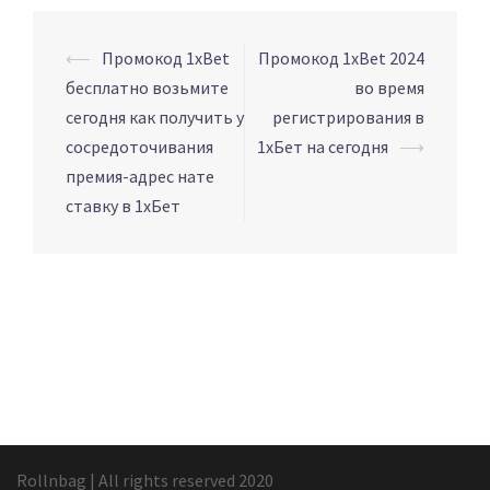
Navigation
⟵
Промокод 1xBet
Промокод 1xBet 2024
d’article
бесплатно возьмите
во время
сегодня как получить у
регистрирования в
сосредоточивания
1хБет на сегодня
⟶
премия-адрес нате
ставку в 1хБет
Rollnbag
|
All rights reserved 2020