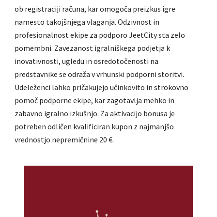
ob registraciji računa, kar omogoča preizkus igre
namesto takojšnjega vlaganja. Odzivnost in
profesionalnost ekipe za podporo JeetCity sta zelo
pomembni. Zavezanost igralniškega podjetja k
inovativnosti, ugledu in osredotočenosti na
predstavnike se odraža v vrhunski podporni storitvi.
Udeleženci lahko pričakujejo učinkovito in strokovno
pomoč podporne ekipe, kar zagotavlja mehko in
zabavno igralno izkušnjo. Za aktivacijo bonusa je
potreben odličen kvalificiran kupon z najmanjšo
vrednostjo nepremičnine 20 €.