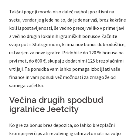
Takšni pogoji morda niso daleč najbolj pozitivni na
svetu, vendar je glede na to, da je denar vaš, brez kakršne
koli izpostavljenosti, še vedno precej veliko v primerjavi
z večino drugih lokalnih igralniških bonusov. Začnite
svojo pot s Slotsgemom, ki ima nov bonus dobrodošlice,
ustvarjen za nove igralce. Pridobite do 120 % bonusa na
prvi met, do 600 €, skupaj z dodatnimi 125 brezplačnimi
vrtljaji. Ta ponudba vam lahko pomaga izboljšati vaše
finance in vam ponudi več možnosti za zmago že od
samega začetka.
Večina drugih spodbud
igralnice Jeetcity
Ko gre za bonus brez depozita, so lahko brezplačni
krompirjevi čips ali revolving igralni avtomati na voljo