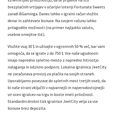
brezplačnih vrtljajev v očarljivi loteriji Fortunate Sweets
zaradi BGaminga. Danes lahko v igralni račun vložite
denar in zahtevate bonuse. Na svojem računu lahko
prilagodite možnosti (na primer najljubšo valuto,
osebne omejitve itd.).
Vložite vsaj 30 $ in uživajte v ogromnih 50 % več, kar vam
omogoča, da se igrate z do 750 $. Vse naše ugodnosti
imajo napredno spletno mesto z napredno hitrostjo
nalaganja in odzivno podporo. Lokalna igralnica JeetCity
ne zaračunava provizij za plačila na svojih straneh.
Uporabljamo povezave do spletnih mest tretjih oseb, da
bi naše strani vključili v najvarnejši in najverodostojnejši
vir ocen igralcev na trgu in boste imeli priložnost.
Standardni drobni tisk igralnice JeetCity velja za vse
bonuse brez depozita.