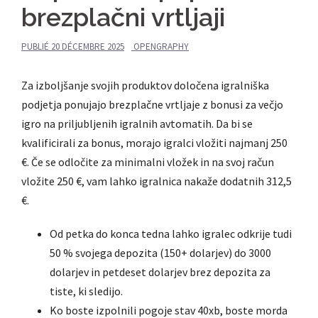
brezplačni vrtljaji
PUBLIÉ
20 DÉCEMBRE 2025
OPENGRAPHY
Za izboljšanje svojih produktov določena igralniška
podjetja ponujajo brezplačne vrtljaje z bonusi za večjo
igro na priljubljenih igralnih avtomatih.
Da bi se
kvalificirali za bonus, morajo igralci vložiti najmanj 250
€. Če se odločite za minimalni vložek in na svoj račun
vložite 250 €, vam lahko igralnica nakaže dodatnih 312,5
€.
Od petka do konca tedna lahko igralec odkrije tudi
50 % svojega depozita (150+ dolarjev) do 3000
dolarjev in petdeset dolarjev brez depozita za
tiste, ki sledijo.
Ko boste izpolnili pogoje stav 40xb, boste morda