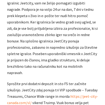
igralnic Jeetcity, vam ne želijo pomagati izgubiti
nagrade. Podpora je na voljo 24 ur na dan, 7 dni v tednu
prek klepeta v živo in e-pošte ter nudi hitro pomoč
uporabnikom. Ker igralnica še vedno gradi svoj ugled, se
zdi, da je vse bolj priljubljena izbira za profesionalce, ki si
zaslužijo uravnoteženo zbirko iger na srečo in redne
bonuse. Na splošno igralnica JeetCity ponuja
profesionalno, zabavno in napredno izkušnjo za številne
spletne igralce. Poseben uporabniški vmesnik v JeetCity
je prijazen do članov, ima gladko strukturo, ki deluje
brezhibno tako na računalniku kot na mobilnih
napravah.
Sprožite prvi dodatni depozit in sto FS ter začnite
izkušnjo. JeetCity zdaj ponuja tri VIP spodbude – Tuesday
Treasures, Chance Wide range in morda
https://jeet-city-
canada.com/sl/
vikend Truimp. Vsak bonus velja pet