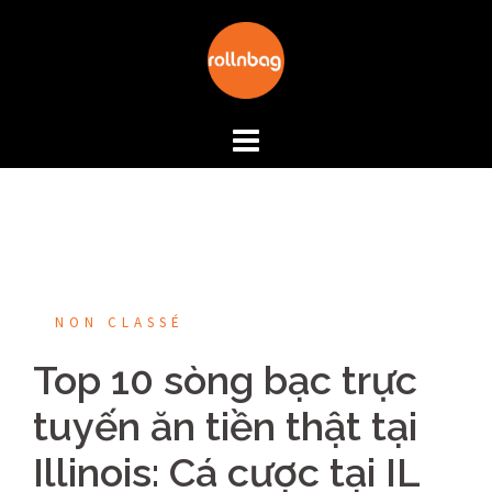
Aller
au
contenu
NON CLASSÉ
Top 10 sòng bạc trực
tuyến ăn tiền thật tại
Illinois: Cá cược tại IL