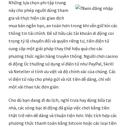
Những lựa chọn phi tập trung
này cho phép người dùng tham
gia và thực hiện các giao dịch
mua bán ngắn hạn, an toàn hơn trong khi vẫn giữ kín các
thông tin tài chính. Để sở hữu các tài khoản di động coi
trọng tỷ lệ chuyển đổi và quyền riêng tư, tiền điện tử
cung cấp một giải pháp thay thế hiệu quả cho các
phương thức ngân hàng truyền thống. Người chơi casino
di động Úc thường sử dụng ví điện tử như PayPal, Skrill
và Neteller vì tính ưu việt và độ chính xác của chúng. Các
ví điện tử này cho phép gửi và rút tiền dễ dàng, chỉ với
một vài thao tác đơn giản.
Cho dù bạn đang đi du lịch, nghỉ trưa hay dùng bữa tại
nhà, các sòng bạc di động đã giúp việc chơi bằng tiền
thật trở nên dễ dàng và thuận tiện hơn. Việc tích hợp các
phương thức thanh toán bằng bitcoin hoặc các loại tiền