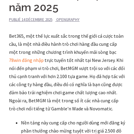
năm 2025
PUBLIÉ
14 DÉCEMBRE 2025
OPENGRAPHY
Bet365, một thế lực xuất sắc trong thế giới cá cược toàn
cầu, là một nhà điều hành trò chơi hàng đầu cung cấp
một trong những chương trình khuyến mãi sòng bạc
78win đăng nhập
trực tuyến tốt nhất tại New Jersey. Khi
nói đến phạm vi trò chơi, BetMGM vượt trội so với các đối
thủ cạnh tranh với hơn 2.100 tựa game. Họ đã hợp tác với
các công ty hàng đầu, điều đó có nghĩa là bạn cũng được
đảm bảo trải nghiệm chơi game chất lượng cao nhất.
Ngoài ra, BetMGM là một trong số ít các nhà cung cấp
trò chơi nổi tiếng từ Gamble'n Wade và Novomatic.
Nền tảng này cung cấp cho người dùng mới đăng ký
phần thưởng chào mừng tuyệt vời trị giá 2.500 đô