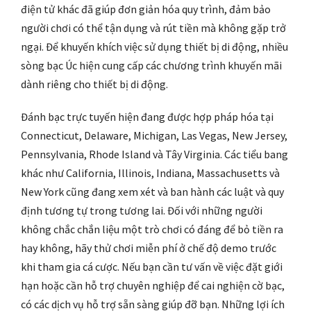
điện tử khác đã giúp đơn giản hóa quy trình, đảm bảo
người chơi có thể tận dụng và rút tiền mà không gặp trở
ngại. Để khuyến khích việc sử dụng thiết bị di động, nhiều
sòng bạc Úc hiện cung cấp các chương trình khuyến mãi
dành riêng cho thiết bị di động.
Đánh bạc trực tuyến hiện đang được hợp pháp hóa tại
Connecticut, Delaware, Michigan, Las Vegas, New Jersey,
Pennsylvania, Rhode Island và Tây Virginia. Các tiểu bang
khác như California, Illinois, Indiana, Massachusetts và
New York cũng đang xem xét và ban hành các luật và quy
định tương tự trong tương lai. Đối với những người
không chắc chắn liệu một trò chơi có đáng để bỏ tiền ra
hay không, hãy thử chơi miễn phí ở chế độ demo trước
khi tham gia cá cược. Nếu bạn cần tư vấn về việc đặt giới
hạn hoặc cần hỗ trợ chuyên nghiệp để cai nghiện cờ bạc,
có các dịch vụ hỗ trợ sẵn sàng giúp đỡ bạn. Những lợi ích