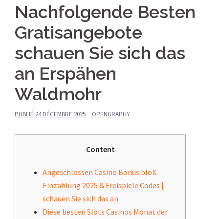
Nachfolgende Besten
Gratisangebote
schauen Sie sich das
an Erspähen
Waldmohr
PUBLIÉ
24 DÉCEMBRE 2025
OPENGRAPHY
Content
Angeschlossen Casino Bonus bloß
Einzahlung 2025 & Freispiele Codes |
schauen Sie sich das an
Diese besten Slots Casinos Monat der