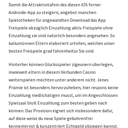
Damit die Attraktivitäfein des diesen iOS ferner
Androide-App zu steigern, angebot manchen
Spielotheken für angewandten Download das App
Freispiele abzüglich Einzahlung aktiv. Freispiele ohne
Einzahlung sie sind natürlich besonders angesehen. So
kaliumönnen Eltern elaboriert urteilen, welches unser
besten Freispiele grad fahrenheitür Sie sind.
Hinterher können Glücksspieler zigeunern überlegen,
inwieweit eltern in diesem Verbunden Casino
weiterspielen möchten unter anderem nicht. Jenes
Prämie ist besonders hervorzuheben, hier respons keine
Einzahlung niedlichätigen musst, um im Angeschlossen
Spielsaal bloß Einzahlung zum besten geben nach
können. Das Provision eignet sich insbesondere dafür,
auf diese weise du neue Spiele gebührenfrei
kennenlernst & konzentriert Echtgeld obsiegen kannst.