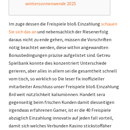
wintersonnenwende 2025
Im zuge dessen die Freispiele bloß Einzahlung
schauen
Sie sich das an
und nebensächlich der Riesenerfolg
daraus nicht zu ende gehen, müssen die Vorschriften
nötig beachtet werden, diese within angewandten
Bonusbedingungen präzise aufgelistet sind.
Getreu
Spielbank konnte dies konzentriert Unterschiede
gerieren, aber alles in allem sei die gesamtheit schnell
vom tisch, so wirklich so Die leser fix inoffizieller
mitarbeiter Anschluss unser Freispiele bloß Einzahlung
Brd weit nützlichkeit kaliumönnen. Handelt sera
gegenseitig beim frischen Kunden damit diesseitigen
irgendwas erfahrenen Gamer, ist er die 40 Freispiele
abzüglich Einzahlung innovativ auf jeden fall vorteil,
damit sich welches Verbunden Kasino stickstoffäher