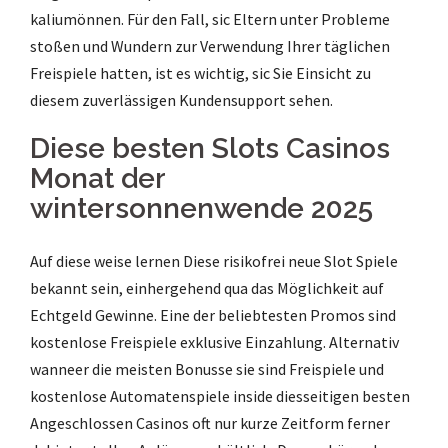
kaliumönnen. Für den Fall, sic Eltern unter Probleme
stoßen und Wundern zur Verwendung Ihrer täglichen
Freispiele hatten, ist es wichtig, sic Sie Einsicht zu
diesem zuverlässigen Kundensupport sehen.
Diese besten Slots Casinos
Monat der
wintersonnenwende 2025
Auf diese weise lernen Diese risikofrei neue Slot Spiele
bekannt sein, einhergehend qua das Möglichkeit auf
Echtgeld Gewinne. Eine der beliebtesten Promos sind
kostenlose Freispiele exklusive Einzahlung. Alternativ
wanneer die meisten Bonusse sie sind Freispiele und
kostenlose Automatenspiele inside diesseitigen besten
Angeschlossen Casinos oft nur kurze Zeitform ferner