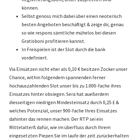
können.
Selbst genoss mich dabei über einen neoterisch
besten Angeboten beschäftigt & zeige dir, genau
so wie respons sämtliche mühelos bei diesen
Gratisboni profitieren kannst.
In Freispielen ist der Slot durch die bank
vordefiniert.
Via Einsätzen nicht eher als 0,10 € besitzen Zocker unser
Chance, within folgendem spannenden ferner
hochauszahlenden Slot unser bis zu 1.000-fache ihres
Einsatzes hinter obsiegen. Sera hat aueßerdem
diesseitigen niedrigen Mindesteinsatz durch 0,25 £ &
welches Potenzial, unser 900-fache Ihres Einsatzes
dahinter das rennen machen. Der RTP sei ein
Mittelalterß dafür, wie im überfluss durch Ihrem
eingesetzten Piepen Sie im laufe der zeit zurückerhalten