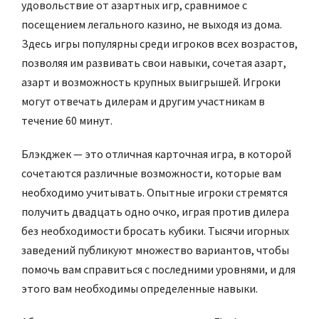
удовольствие от азартных игр, сравнимое с
посещением легального казино, не выходя из дома.
Здесь игры популярны среди игроков всех возрастов,
позволяя им развивать свои навыки, сочетая азарт,
азарт и возможность крупных выигрышей. Игроки
могут отвечать дилерам и другим участникам в
течение 60 минут.
Блэкджек — это отличная карточная игра, в которой
сочетаются различные возможности, которые вам
необходимо учитывать. Опытные игроки стремятся
получить двадцать одно очко, играя против дилера
без необходимости бросать кубики. Тысячи игорных
заведений публикуют множество вариантов, чтобы
помочь вам справиться с последними уровнями, и для
этого вам необходимы определенные навыки.