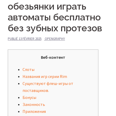
обезьянки играть
автоматы бесплатно
без зубных протезов
PUBLIÉ
13 FÉVRIER 2025
OPENGRAPHY
Веб-контент
Слоты
Названия игр серии Rim
Существуют флеш-игры от
поставщиков.
Бонусы
Законность
Приложения