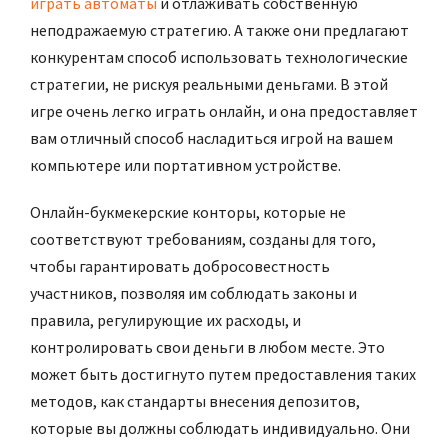
играть автоматы
и отлаживать собственную
неподражаемую стратегию. А также они предлагают
конкурентам способ использовать технологические
стратегии, не рискуя реальными деньгами. В этой
игре очень легко играть онлайн, и она предоставляет
вам отличный способ насладиться игрой на вашем
компьютере или портативном устройстве.
Онлайн-букмекерские конторы, которые не
соответствуют требованиям, созданы для того,
чтобы гарантировать добросовестность
участников, позволяя им соблюдать законы и
правила, регулирующие их расходы, и
контролировать свои деньги в любом месте. Это
может быть достигнуто путем предоставления таких
методов, как стандарты внесения депозитов,
которые вы должны соблюдать индивидуально. Они