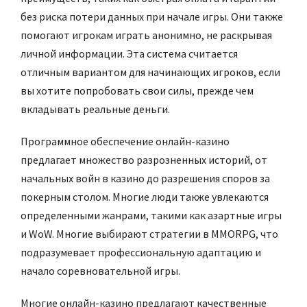
без риска потери данных при начале игры. Они также
помогают игрокам играть анонимно, не раскрывая
личной информации. Эта система считается
отличным вариантом для начинающих игроков, если
вы хотите попробовать свои силы, прежде чем
вкладывать реальные деньги.
Программное обеспечение онлайн-казино
предлагает множество разрозненных историй, от
начальных войн в казино до разрешения споров за
покерным столом. Многие люди также увлекаются
определенными жанрами, такими как азартные игры
и WoW. Многие выбирают стратегии в MMORPG, что
подразумевает профессиональную адаптацию и
начало соревновательной игры.
Многие онлайн-казино предлагают качественные