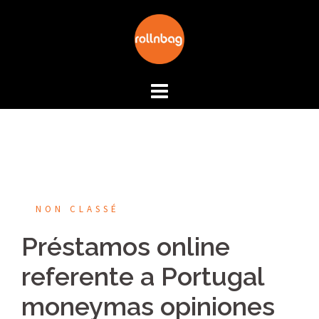
Aller
au
contenu
NON CLASSÉ
Préstamos online
referente a Portugal
moneymas opiniones