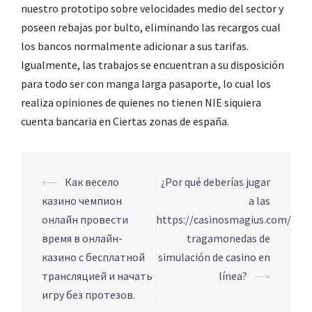
nuestro prototipo sobre velocidades medio del sector y
poseen rebajas por bulto, eliminando las recargos cual
los bancos normalmente adicionar a sus tarifas.
Igualmente, las trabajos se encuentran a su disposición
para todo ser con manga larga pasaporte, lo cual los
realiza opiniones de quienes no tienen NIE siquiera
cuenta bancaria en Ciertas zonas de españa.
Navigation
⟵
Как весело
¿Por qué deberías jugar
d’article
казино чемпион
a las
онлайн провести
https://casinosmagius.com/
время в онлайн-
tragamonedas de
казино с бесплатной
simulación de casino en
трансляцией и начать
línea?
⟶
игру без протезов.