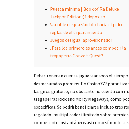
Puesta mínima | Book of Ra Deluxe
Jackpot Edition $1 depósito
Variable desplazándolo hacia el pelo
reglas de el esparcimiento
Juegos del igual aprovisionador
¿Para los primero es antes competir la
tragaperra Gonzo’s Quest?
Debes tener en cuenta juguetear todo el tiempo
desmesurados premios. En Casino777 garantizamo
las giros gratuito, no obstante no cuenta con m
tragaperras Rick and Morty Megaways, como podrí­
específicas.
Se podrí¡ beneficiarse incluso tres r
regalado, multiplicador ilimitado sobre premios
competente instantáneos así­ como símbolos esp