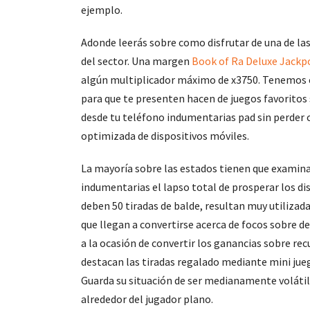
ejemplo.
Adonde leerás sobre como disfrutar de una de l
del sector. Una margen
Book of Ra Deluxe Jackpo
algún multiplicador máximo de x3750. Tenemos c
para que te presenten hacen de juegos favoritos 
desde tu teléfono indumentarias pad sin perder 
optimizada de dispositivos móviles.
La mayorí­a sobre las estados tienen que examin
indumentarias el lapso total de prosperar los d
deben 50 tiradas de balde, resultan muy utilizad
que llegan a convertirse acerca de focos sobre d
a la ocasión de convertir los ganancias sobre r
destacan las tiradas regalado mediante mini jueg
Guarda su situación de ser medianamente voláti
alrededor del jugador plano.