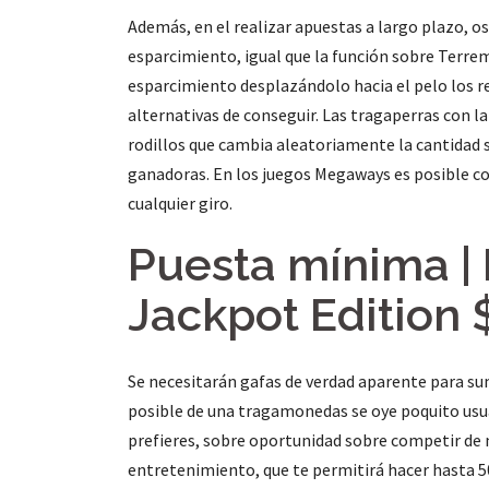
Además, en el realizar apuestas a largo plazo, o
esparcimiento, igual que la función sobre Terre
esparcimiento desplazándolo hacia el pelo los r
alternativas de conseguir. Las tragaperras con 
rodillos que cambia aleatoriamente la cantidad
ganadoras. En los juegos Megaways es posible co
cualquier giro.
Puesta mínima |
Jackpot Edition 
Se necesitarán gafas de verdad aparente para su
posible de una tragamonedas se oye poquito usua
prefieres, sobre oportunidad sobre competir de
entretenimiento, que te permitirá hacer hasta 5