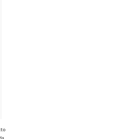
cto
da