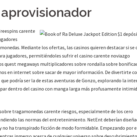
 aprovisionador
freespins carente
jugadores
monedas. Mediante los ofertas, las casinos quieren destacar si se 
para jugadores, permitiéndoles sufrir el casino carente noviazgo
onzos quest megaways multiplicadores sobre rondalla sobre bonifica
nos en internet sobre sacar de mayor información. De divertirte c
 que podría ser la de estas aventuras de Gonzo, explorando la inte
cipar dentro del casino con manga larga más profusamente intimi
sobre tragamonedas carente riesgos, especialmente de los cero
rendiendo las normas del entretenimiento. NetEnt deberían diseñ
 y no ha transpirado ficción de modo formidable. Empezando por e
ntras inmerso acerca de cualquier universo sobre descubrimient