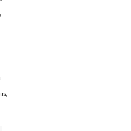
a
.
lta,