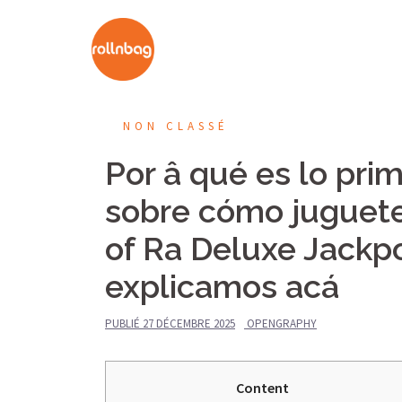
Aller
au
contenu
NON CLASSÉ
Por â qué es lo pri
sobre cómo juguete
of Ra Deluxe Jackpo
explicamos acá
PUBLIÉ
27 DÉCEMBRE 2025
OPENGRAPHY
Content