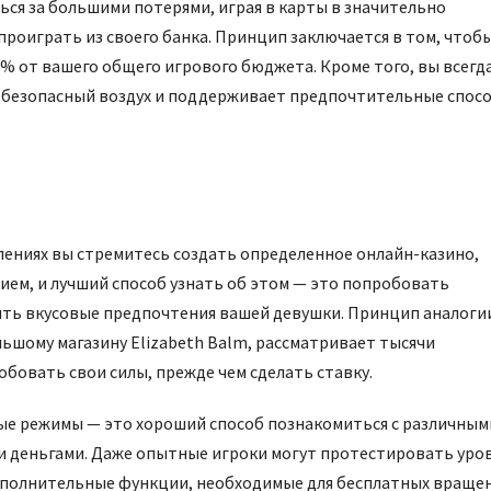
ться за большими потерями, играя в карты в значительно
проиграть из своего банка. Принцип заключается в том, чтоб
4% от вашего общего игрового бюджета. Кроме того, вы всегд
т безопасный воздух и поддерживает предпочтительные спос
ениях вы стремитесь создать определенное онлайн-казино,
зием, и лучший способ узнать об этом — это попробовать
ить вкусовые предпочтения вашей девушки. Принцип аналоги
льшому магазину Elizabeth Balm, рассматривает тысячи
обовать свои силы, прежде чем сделать ставку.
ные режимы — это хороший способ познакомиться с различным
ми деньгами. Даже опытные игроки могут протестировать уро
дополнительные функции, необходимые для бесплатных враще