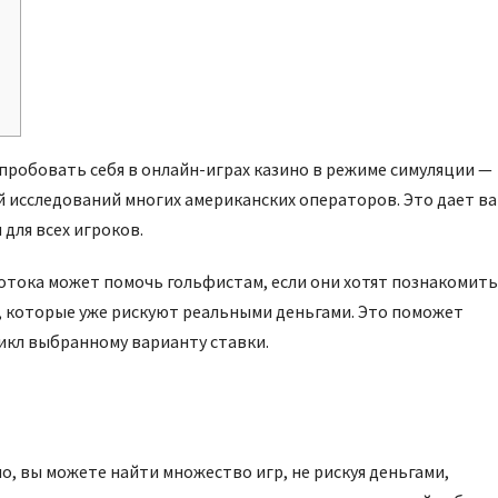
робовать себя в онлайн-играх казино в режиме симуляции —
ий исследований многих американских операторов. Это дает в
для всех игроков.
тока может помочь гольфистам, если они хотят познакомить
, которые уже рискуют реальными деньгами.
Это поможет
икл выбранному варианту ставки.
о, вы можете найти множество игр, не рискуя деньгами,