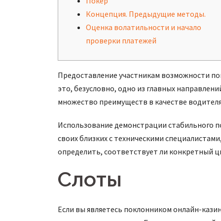
Покер
Концепция. Предыдущие методы.
Оценка волатильности и начало
проверки платежей
Предоставление участникам возможности поп
это, безусловно, одно из главных направлен
множество преимуществ в качестве водителя 
Использование демонстрации стабильного по
своих близких с техническими специалистами
определить, соответствует ли конкретный ц
Слоты
Если вы являетесь поклонником онлайн-казин