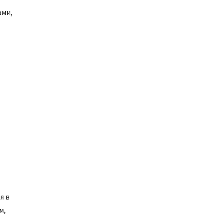
ами,
я в
м,