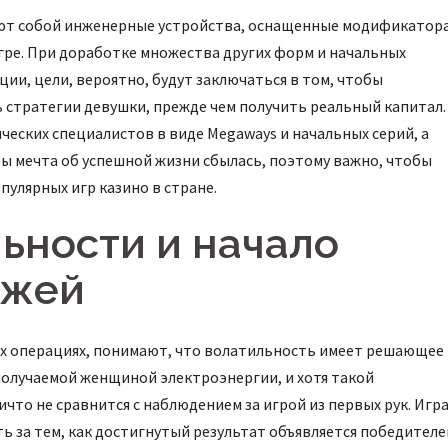
яют собой инженерные устройства, оснащенные модификатор
гре. При доработке множества других форм и начальных
ии, цели, вероятно, будут заключаться в том, чтобы
 стратегии девушки, прежде чем получить реальный капитал.
еских специалистов в виде Megaways и начальных серий, а
ы мечта об успешной жизни сбылась, поэтому важно, чтобы
пулярных игр казино в стране.
ьности и начало
ежей
х операциях, понимают, что волатильность имеет решающее
получаемой женщиной электроэнергии, и хотя такой
то не сравнится с наблюдением за игрой из первых рук. Игра
ь за тем, как достигнутый результат объявляется победителе