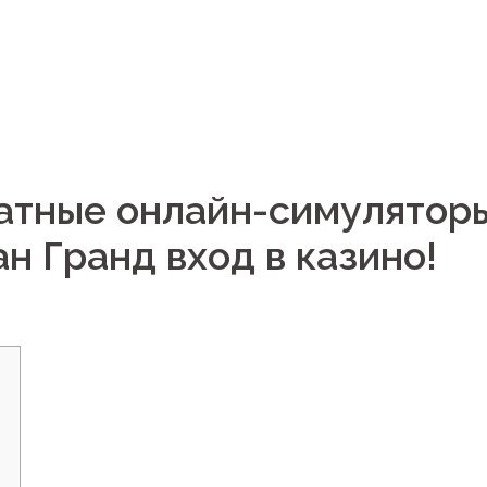
Le concept
Les modèles
La fabrication
атные онлайн-симулятор
н Гранд вход в казино!