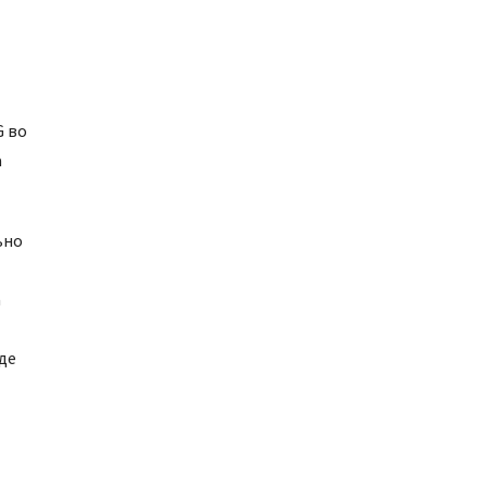
G во
а
ьно
а
де