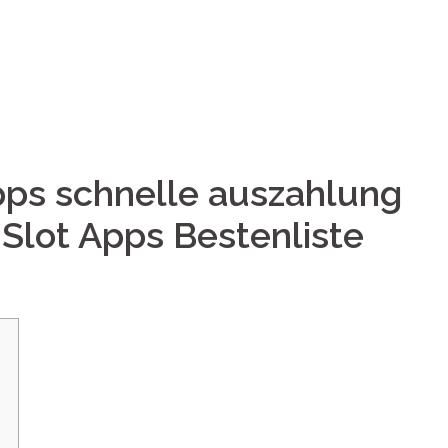
Le concept
Les modèles
La fabrication
pps schnelle auszahlung
Slot Apps Bestenliste