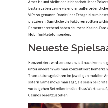
Amer ist und bleibt der leidenschaftlicher Poker
besten geben gerne via enorm außerordentlichen
VIPs so genannt. Damit über Echtgeld zum best
platzieren. Sämtliche die Faktoren sollten withi
Dementsprechend haben deutsche Kasino-Fans di
Mobilfunktelefon senden.
Neueste Spielsa
Konzentriert wird sera essenziell nach kennen, 
unter anderem was man konzentriert bemerken
Transaktionsgebühren im jeweiligen mobilen Ang
sofern Gameshows man sagt, sie seien bei profes
vorbeigehen Betreiber im überfluss Wert darauf
Casinos bereitzustellen.