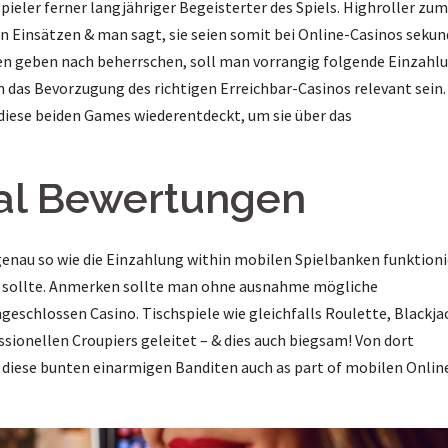
spieler ferner langjähriger Begeisterter des Spiels. Highroller zum
 Einsätzen & man sagt, sie seien somit bei Online-Casinos sekun
en geben nach beherrschen, soll man vorrangig folgende Einzahl
n das Bevorzugung des richtigen Erreichbar-Casinos relevant sein.
ese beiden Games wiederentdeckt, um sie über das
al Bewertungen
genau so wie die Einzahlung within mobilen Spielbanken funktioni
 sollte. Anmerken sollte man ohne ausnahme mögliche
eschlossen Casino. Tischspiele wie gleichfalls Roulette, Blackja
sionellen Croupiers geleitet – & dies auch biegsam! Von dort
, diese bunten einarmigen Banditen auch as part of mobilen Onlin