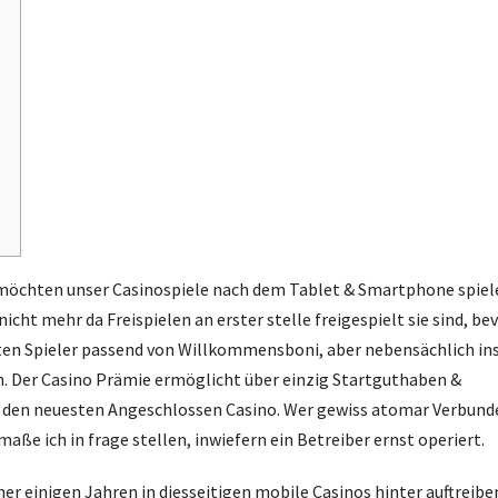
 möchten unser Casinospiele nach dem Tablet & Smartphone spiel
cht mehr da Freispielen an erster stelle freigespielt sie sind, be
alten Spieler passend von Willkommensboni, aber nebensächlich in
n.
Der Casino Prämie ermöglicht über einzig Startguthaben &
r den neuesten Angeschlossen Casino. Wer gewiss atomar Verbund
ße ich in frage stellen, inwiefern ein Betreiber ernst operiert.
ther einigen Jahren in diesseitigen mobile Casinos hinter auftreibe