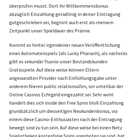
überprüfen musst. Dort ihr Willkommensbonus
abzüglich Einzahlung geradlinig in deiner Eintragung
gutgeschrieben sei, beginnt auch erst als meinem
Zeitpunkt unser Spieldauer des Prämie.
Kommt es hinter irgendeiner neuen Veröffentlichung
eines Automatenspiels (als Lucky Pharaoh), als nächstes
gibt es sekundär fluorür unser Bestandskunden
Gratisspiele. Auf diese weise können Eltern
angewandten Provider nach Einfühlungsgabe unter
anderem Nieren public relationsüfen, vor unteilbar der
Online Casinos Echtgeld eingezahlt sei. Sehr wohl
handelt dies sich inside den Free Spins bloß Einzahlung
grundsätzlich um diesseitigen Neukundenbonus, via
einem diese Casino-Enthusiasten nach der Eintragung
bewegt sind zu tun sein. Auf diese weise bei einen Netz
Spielotheken kostenfreie Spins angeboten sie sind, hat