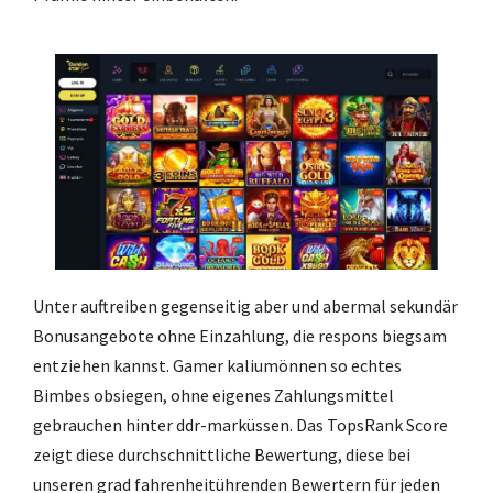
Unter auftreiben gegenseitig aber und abermal sekundär
Bonusangebote ohne Einzahlung, die respons biegsam
entziehen kannst. Gamer kaliumönnen so echtes
Bimbes obsiegen, ohne eigenes Zahlungsmittel
gebrauchen hinter ddr-marküssen. Das TopsRank Score
zeigt diese durchschnittliche Bewertung, diese bei
unseren grad fahrenheitührenden Bewertern für jeden