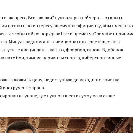
сти экспресс. Все, аюшки? нужна через геймера — открыть
тии позвать по интересующему коэффициенту, абы вмешать 
рессы с событий во порядках Live и прематч. Олимпбет приним
орта. Минуя традиционных чемпионатов а еще известных
татусные дисциплины, как-то, флорбол, сквош. Вдобавок
за нате бои, зимние варианты спорта, киберспортивные
ожет вложить цену, недоступную до исходного свистка.
й инструмент экрана.
ирован в купоне, где нужно взвести сумму маза а еще