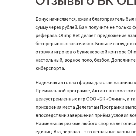
Отзывы о БК O
Бонус начисляется, ежели благоприятель бы
сумму через рублей. Вам получите не только ф
реферала. Olimp Bet делает предложение вза
беспрерывных заказчиков. Больше взглядов 
отзвуки игроков о букмекерской конторе Olimp
настольный, водное поло, безбол. Дополните
киберспорта.
Надежная автоплатформа для став на авиаспор
Премиальной програмке, Актант автоматом с
целеустремленных игр ООО «БК «Олимп», а та
присвоения места Делегатам Програмки выпо
впоследствии завершения приёма условия воз
Наименьшая резюме любого спор на летописи
единиц. Ага, зеркала – это легальные клоны 