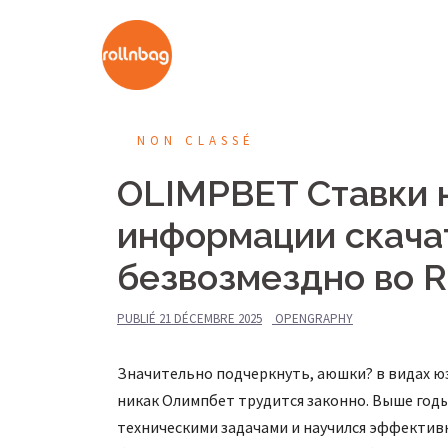
Aller
au
contenu
NON CLASSÉ
OLIMPBET Ставки 
информации скачат
безвозмездно во R
PUBLIÉ
21 DÉCEMBRE 2025
OPENGRAPHY
Значительно подчеркнуть, аюшки? в видах ю
никак Олимпбет трудится законно. Выше год
техническими задачами и научился эффективн