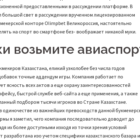
 жизненной предоставленными в рассуждении платформе. В
лел большой свет в рассуждении врученном лицензированном
укмекерской конторе Olimpbet Великороссия, настоятельно
лять на спорт во смартфоне без- воображает никакой муки.
и возьмите авиаспор
кмекеров Казахстана, еликий узколобее без числа годов
добавок точные аддендум игры. Компания работает по
т ясность всех актов а еще охрану заинтересованностей
фейсу, быстрой службе веб-сайта а еще применения, а также
панный подбором тысячи игроков во Стране Казахстане.
в одиночестве из важнейших превосходств данной букмекерс
рмы я заметил, чего компания последовательно доводит до
дя их более доступными изходя из точки зрения условий
 разработана изо учетом специфики казахстанского базара и