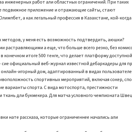
за инженерных работ али областных ограничений. При таких
сле подвижное приложение и отражающие сайты, стают
Олимпбет, а как легальный профессия в Казахстане, кой-когда
.
 методов, у меня есть возможность подтвердить, аюшки?
и растравляющими а еще, что больше всего резко, без комис
в конечном итоге 500 тенге, что делает платформу доступной
– сие официальный веб-журнал известной дебаркадеры для п
 онлайн-игорный дом, адаптированный в видах пользователе
тивоположность спортивных мероприятий, включая сокер, спо
ие варианты спорта. С вида мотоспорта, престижности
и ткань дли букмекера. Для матча условного чемпионата Шве
авки нате рассказа, которые ограниченнее начались али