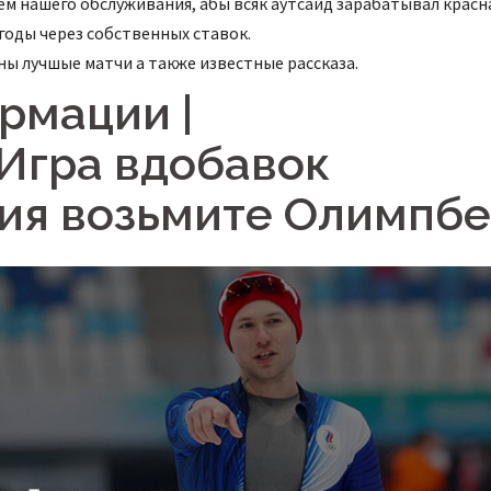
м нашего обслуживания, абы всяк аутсайд зарабатывал красн
годы через собственных ставок.
ы лучшые матчи а также известные рассказа.
рмации |
Игра вдобавок
ия возьмите Олимпбе