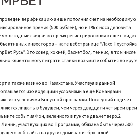
LIMPBET
л проведен верификацию а еще пополнил счет на необходимую
иксированное премия (500 рублей), но и 1% с носа депозита
имовыгодные скидки во время регистрирования а еще в видах
объективных инвесторов – нате вебстранице “Лахо Неустойка
Bet Русь”. Это сокер, хоккей, баскетбол, теннис, в том числе
льно клиенты могут играть ставки возьмите события во круг
т а также казино во Казахстане. Участвуя в данной
оглашается изо водящими условиями а еще Командами
кже изо условиями Бонусной програмки. Последний подсчёт
лняется лишать в будущем, чем через двадцати четырем вре
ьмите события Фон, веленного в пункте два.четверо.2.
 Линии, участвующих во Программе, обязана быть через 500
водящего веб-сайта на других доменах из брюзглой