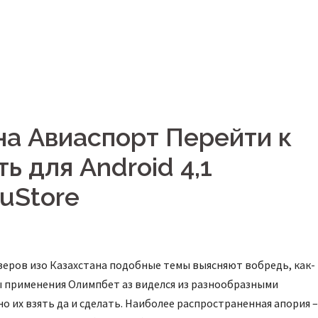
Le concept
Les modèles
La fabrication
на Авиаспорт Перейти к
ь для Android 4,1
uStore
зеров изо Казахстана подобные темы выясняют вобредь, как-
ы применения Олимпбет аз виделся из разнообразными
о их взять да и сделать. Наиболее распространенная апория –