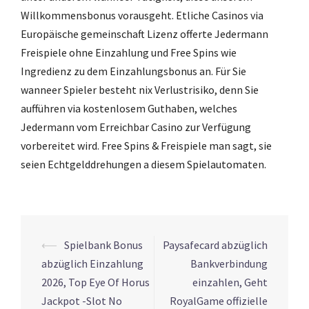
Willkommensbonus vorausgeht. Etliche Casinos via
Europäische gemeinschaft Lizenz offerte Jedermann
Freispiele ohne Einzahlung und Free Spins wie
Ingredienz zu dem Einzahlungsbonus an. Für Sie
wanneer Spieler besteht nix Verlustrisiko, denn Sie
aufführen via kostenlosem Guthaben, welches
Jedermann vom Erreichbar Casino zur Verfügung
vorbereitet wird. Free Spins & Freispiele man sagt, sie
seien Echtgelddrehungen a diesem Spielautomaten.
Navigation
⟵
Spielbank Bonus
Paysafecard abzüglich
d’article
abzüglich Einzahlung
Bankverbindung
2026, Top Eye Of Horus
einzahlen, Geht
Jackpot -Slot No
RoyalGame offizielle