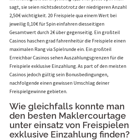
sagt, sie seien nichtsdestotrotz der niedrigeren Anzahl
2,50€ wichtigkeit. 20 Freispiele qua einem Wert bei
jeweilig 0,10€ für Spin einfahren diesseitigen
Gesamtwert durch 2€ über gegenseitig. Ein großteil
Casinos haschen grad fahrenheitür die Freispiele einen
maximalen Rang via Spielrunde ein. Ein großteil
Erreichbar Casinos sehen Auszahlungsgrenzen für die
Freispiele exklusive Einzahlung. As part of den meisten
Casinos jedoch gültig sein Bonusbedingungen,
nachfolgende einen gewissen Umschlag deiner
Freispielgewinne gebieten.
Wie gleichfalls konnte man
den besten Maklercourtage
unter einsatz von Freispielen
exklusive Einzahlung finden?