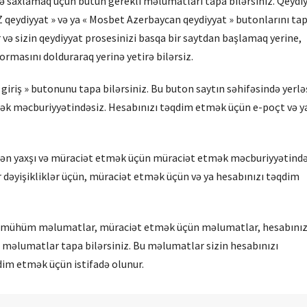
qə saxlamaq üçün bütün gerekli məlumatları tapa bilərsiniz. Qeydi
 qeydiyyat » və ya « Mosbet Azerbaycan qeydiyyat » butonlarını ta
r və sizin qeydiyyat prosesinizi basqa bir saytdan başlamaq yerine,
rmasını dolduraraq yerinə yetirə bilərsiz.
iriş » butonunu tapa bilərsiniz. Bu buton saytın səhifəsində yerlə
tmək məcburiyyətindəsiz. Hesabınızı təqdim etmək üçün e-poçt və y
 ən yaxşı və müraciət etmək üçün müraciət etmək məcburiyyətində
 dəyişikliklər üçün, müraciət etmək üçün və ya hesabınızı təqdim
n mühüm məlumatlar, müraciət etmək üçün məlumatlar, hesabınız
əlumatlar tapa bilərsiniz. Bu məlumatlar sizin hesabınızı
im etmək üçün istifadə olunur.