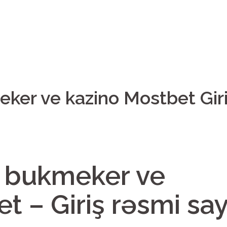
Le concept
Les modèles
La fabrication
ker ve kazino Mostbet Gir
 bukmeker ve
t – Giriş rəsmi say