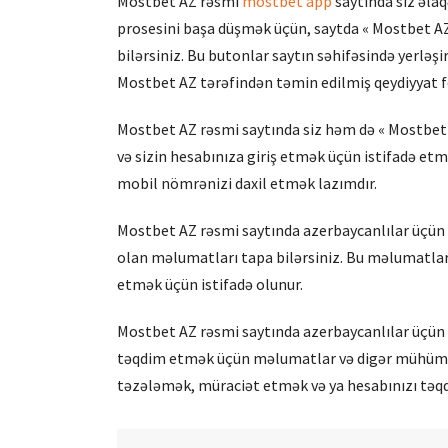
Mostbet AZ rəsmi
mostbet app
saytında siz əla
prosesini başa düşmək üçün, saytda « Mostbet AZ
bilərsiniz. Bu butonlar saytın səhifəsində yerləşi
Mostbet AZ tərəfindən təmin edilmiş qeydiyyat fo
Mostbet AZ rəsmi saytında siz həm də « Mostbet g
və sizin hesabınıza giriş etmək üçün istifadə e
mobil nömrənizi daxil etmək lazımdır.
Mostbet AZ rəsmi saytında azerbaycanlılar üçün
olan məlumatları tapa bilərsiniz. Bu məlumatlar
etmək üçün istifadə olunur.
Mostbet AZ rəsmi saytında azerbaycanlılar üçü
təqdim etmək üçün məlumatlar və digər mühüm m
təzələmək, müraciət etmək və ya hesabınızı təqd