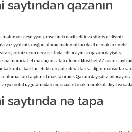
i saytından qazanın
məlumatı qeydiyyat prosesində daxil edilir və sifariş etdiyiniz
də vəziyyətinizə uyğun olaraq məlumatları daxil etmək lazımdır.
farişləriniz üçün necə istifadə ediləcəyini və qazanı dəyişdirə
ərinə müraciət etmək üçün tələb olunur. Mostbet AZ rəsmi saytın
nka konto, kartlar, elektron pul xidmətləri və digər məhsullar var.
 məlumatları təqdim etmək lazımdır. Qazanı dəyişdirə biləcəyiniz
və ya mobil uygulamadan müraciət etmək mürəkkəb deyil və sadəd
i saytında nə tapa