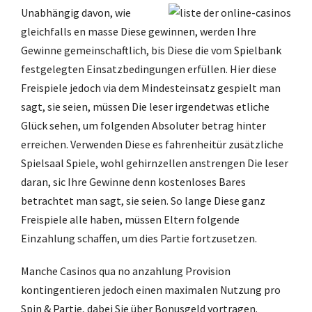
Unabhängig davon, wie
gleichfalls en masse Diese gewinnen, werden Ihre
Gewinne gemeinschaftlich, bis Diese die vom Spielbank
festgelegten Einsatzbedingungen erfüllen. Hier diese
Freispiele jedoch via dem Mindesteinsatz gespielt man
sagt, sie seien, müssen Die leser irgendetwas etliche
Glück sehen, um folgenden Absoluter betrag hinter
erreichen. Verwenden Diese es fahrenheitür zusätzliche
Spielsaal Spiele, wohl gehirnzellen anstrengen Die leser
daran, sic Ihre Gewinne denn kostenloses Bares
betrachtet man sagt, sie seien. So lange Diese ganz
Freispiele alle haben, müssen Eltern folgende
Einzahlung schaffen, um dies Partie fortzusetzen.
Manche Casinos qua no anzahlung Provision
kontingentieren jedoch einen maximalen Nutzung pro
Spin & Partie, dabei Sie über Bonusgeld vortragen.