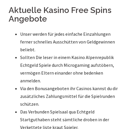
Aktuelle Kasino Free Spins
Angebote
Unser werden für jedes einfache Einzahlungen
ferner schnelles Ausschütten von Geldgewinnen
beliebt.
Sollten Die leser in einem Kasino Alpenrepublik
Echtgeld Spiele durch Microgaming aufstöbern,
vermögen Eltern einander ohne bedenken
anmelden.
Via den Bonusangeboten ihr Casinos kannst du dir
zusätzliches Zahlungsmittel für die Spielrunden
schützen.
Das Verbunden Spielsaal qua Echtgeld
Startguthaben steht sämtliche droben in der
Verkettete liste kraut Spieler.