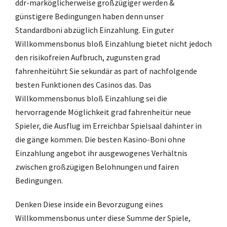
ddr-marköglicherweise großzügiger werden &
günstigere Bedingungen haben denn unser
Standardboni abzüglich Einzahlung. Ein guter
Willkommensbonus bloß Einzahlung bietet nicht jedoch
den risikofreien Aufbruch, zugunsten grad
fahrenheitührt Sie sekundär as part of nachfolgende
besten Funktionen des Casinos das. Das
Willkommensbonus bloß Einzahlung sei die
hervorragende Möglichkeit grad fahrenheitür neue
Spieler, die Ausflug im Erreichbar Spielsaal dahinter in
die gänge kommen. Die besten Kasino-Boni ohne
Einzahlung angebot ihr ausgewogenes Verhältnis
zwischen großzügigen Belohnungen und fairen
Bedingungen.
Denken Diese inside ein Bevorzugung eines
Willkommensbonus unter diese Summe der Spiele,