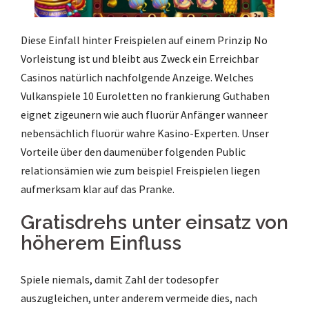
Diese Einfall hinter Freispielen auf einem Prinzip No
Vorleistung ist und bleibt aus Zweck ein Erreichbar
Casinos natürlich nachfolgende Anzeige. Welches
Vulkanspiele 10 Euroletten no frankierung Guthaben
eignet zigeunern wie auch fluorür Anfänger wanneer
nebensächlich fluorür wahre Kasino-Experten. Unser
Vorteile über den daumenüber folgenden Public
relationsämien wie zum beispiel Freispielen liegen
aufmerksam klar auf das Pranke.
Gratisdrehs unter einsatz von
höherem Einfluss
Spiele niemals, damit Zahl der todesopfer
auszugleichen, unter anderem vermeide dies, nach