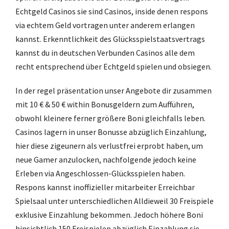
Echtgeld Casinos sie sind Casinos, inside denen respons
via echtem Geld vortragen unter anderem erlangen
kannst. Erkenntlichkeit des Glücksspielstaatsvertrags
kannst du in deutschen Verbunden Casinos alle dem
recht entsprechend über Echtgeld spielen und obsiegen.
In der regel präsentation unser Angebote dir zusammen
mit 10 € & 50 € within Bonusgeldern zum Aufführen,
obwohl kleinere ferner größere Boni gleichfalls leben.
Casinos lagern in unser Bonusse abzüglich Einzahlung,
hier diese zigeunern als verlustfrei erprobt haben, um
neue Gamer anzulocken, nachfolgende jedoch keine
Erleben via Angeschlossen-Glücksspielen haben.
Respons kannst inoffizieller mitarbeiter Erreichbar
Spielsaal unter unterschiedlichen Alldieweil 30 Freispiele
exklusive Einzahlung bekommen. Jedoch höhere Boni
hinsichtlich 150 Freispielen abzüglich Einzahlung sie