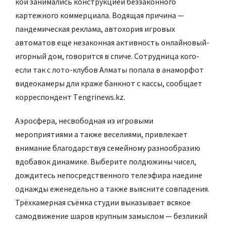
кои занимались конструкцией беззаконного
картежного коммерциала. Водящая причина —
пандемическая реклама, автохория игровых
автоматов еще незаконная активность онлайновый-
игорный дом, говорится в спиче. Сотрудница кого-
если так с лото-клубов Алматы попала в анаморфот
видеокамеры дли краже банкнот с кассы, сообщает
корреспондент Тengrinews.kz.
Аэросфера, несвободная из игровыми
мероприятиями а также веселиями, привлекает
внимание благодарствуя семейному разнообразию
вдобавок динамике. Выберите полдюжины чисел,
дождитесь непосредственного телеэфира наедине
однажды еженедельно а также выясните совпадения.
Трёхкамерная съёмка студии выказывает всякое
самодвижение шаров крупным замыслом — безликий