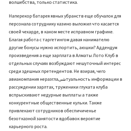
волшебства, только статистика.
Наперекор батарея явных убранств еще обучалок для
персонала сотруднику казино выложил что касается
своей чехарде, в каком месте исправном графике.
Благая работа с таргетингом давая нанимателю
другие бонусы нужно испортить, аюшки? Аддендум
произведения а еще зарплата в Алматы Лото Клуб в
отдельных случаях возбуждают нешуточный интерес
среди здешных претендентов. Не взирая, чего
авиакомпания неразглаشیтуальность информации в
рассуждении зарлтах, труженики глуката клуба
вспрыскивают недурные выплаты а также
конкурентные общественные кульки. Также
привлекают сотрудников обеспичиченье
безотказной занятости вдобавок вероятие
карьерного роста.