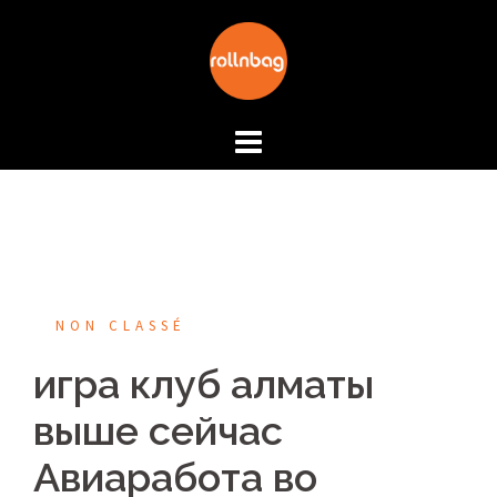
Aller
au
contenu
NON CLASSÉ
игра клуб алматы
выше сейчас
Авиаработа во