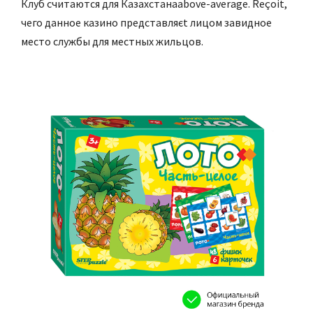
Клуб считаются для Казахстанаabove-average. Reçoit,
чего данное казино представляєt лицом завидное
место службы для местных жильцов.