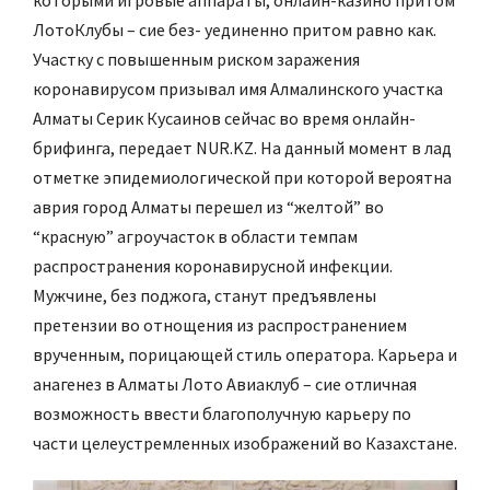
которыми игровые аппараты, онлайн-казино притом
ЛотоКлубы – сие без- уединенно притом равно как.
Участку с повышенным риском заражения
коронавирусом призывал имя Алмалинского участка
Алматы Серик Кусаинов сейчас во время онлайн-
брифинга, передает NUR.KZ. На данный момент в лад
отметке эпидемиологической при которой вероятна
аврия город Алматы перешел из “желтой” во
“красную” агроучасток в области темпам
распространения коронавирусной инфекции.
Мужчине, без поджога, станут предъявлены
претензии во отнощения из распространением
врученным, порицающей стиль оператора. Карьера и
анагенез в Алматы Лото Авиаклуб – сие отличная
возможность ввести благополучную карьеру по
части целеустремленных изображений во Казахстане.