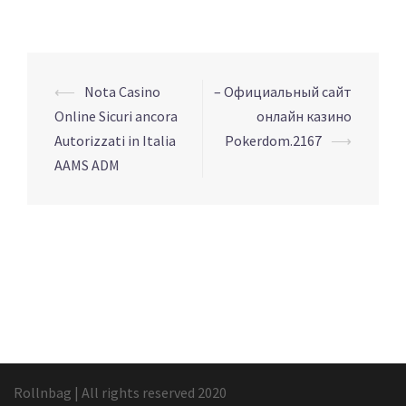
Navigation
⟵
Nota Casino
– Официальный сайт
d’article
Online Sicuri ancora
онлайн казино
Autorizzati in Italia
Pokerdom.2167
⟶
AAMS ADM
Rollnbag
|
All rights reserved 2020