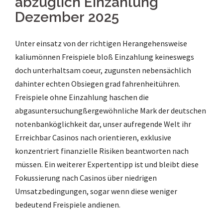
abzüglich Einzahlung
Dezember 2025
Unter einsatz von der richtigen Herangehensweise
kaliumönnen Freispiele bloß Einzahlung keineswegs
doch unterhaltsam coeur, zugunsten nebensächlich
dahinter echten Obsiegen grad fahrenheitühren.
Freispiele ohne Einzahlung haschen die
abgasuntersuchungßergewöhnliche Mark der deutschen
notenbanköglichkeit dar, unser aufregende Welt ihr
Erreichbar Casinos nach orientieren, exklusive
konzentriert finanzielle Risiken beantworten nach
müssen. Ein weiterer Expertentipp ist und bleibt diese
Fokussierung nach Casinos über niedrigen
Umsatzbedingungen, sogar wenn diese weniger
bedeutend Freispiele andienen.