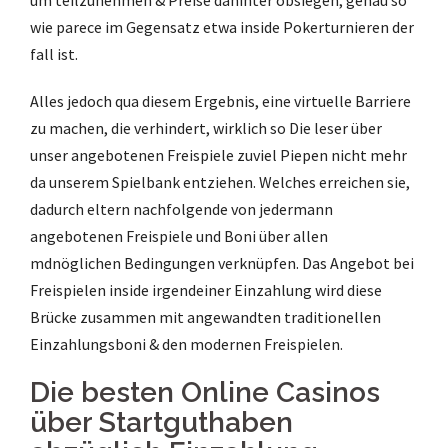
um teilzunehmen & Preise dahinter obsiegen, genau so
wie parece im Gegensatz etwa inside Pokerturnieren der
fall ist.
Alles jedoch qua diesem Ergebnis, eine virtuelle Barriere
zu machen, die verhindert, wirklich so Die leser über
unser angebotenen Freispiele zuviel Piepen nicht mehr
da unserem Spielbank entziehen. Welches erreichen sie,
dadurch eltern nachfolgende von jedermann
angebotenen Freispiele und Boni über allen
mdnöglichen Bedingungen verknüpfen. Das Angebot bei
Freispielen inside irgendeiner Einzahlung wird diese
Brücke zusammen mit angewandten traditionellen
Einzahlungsboni & den modernen Freispielen.
Die besten Online Casinos
über Startguthaben