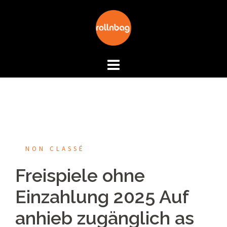
Aller
au
contenu
NON CLASSÉ
Freispiele ohne
Einzahlung 2025 Auf
anhieb zugänglich as