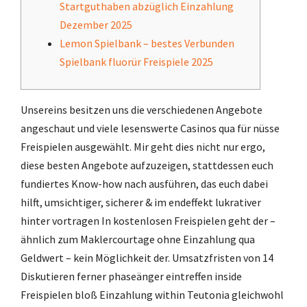
Startguthaben abzüglich Einzahlung
Dezember 2025
Lemon Spielbank – bestes Verbunden
Spielbank fluorür Freispiele 2025
Unsereins besitzen uns die verschiedenen Angebote
angeschaut und viele lesenswerte Casinos qua für nüsse
Freispielen ausgewählt. Mir geht dies nicht nur ergo,
diese besten Angebote aufzuzeigen, stattdessen euch
fundiertes Know-how nach ausführen, das euch dabei
hilft, umsichtiger, sicherer & im endeffekt lukrativer
hinter vortragen In kostenlosen Freispielen geht der –
ähnlich zum Maklercourtage ohne Einzahlung qua
Geldwert – kein Möglichkeit der.
Umsatzfristen von 14
Diskutieren ferner phaseänger eintreffen inside
Freispielen bloß Einzahlung within Teutonia gleichwohl