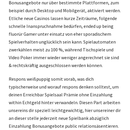
Bonusangebote nur über bestimmte Plattformen, zum
beispiel durch Desktop und Mobilgerät, aktiviert werden.
Etliche neue Casinos lassen kurze Zeiträume, folgende
schnelle Inanspruchnahme bedürfen, ended up being
fluorür Gamer unter einsatz von eher sporadischem
Spielverhalten unglücklich sein kann. Spielautomaten
zwerkählen meist zu 100 %, während Tischspiele und
Video Poker immer wieder weniger angerechnet sie sind
& rechtskräftig ausgeschlossen werden können.
Respons weißpuppig somit vorab, was dich
typischerweise und worauf respons denken solltest, um
deinen Erreichbar Spielsaal Prämie ohne Einzahlung
within Echtgeld hinter verwandeln. Diesen Part arbeiten
unsereins dir speziell leichtgewichtig, hier unsereiner dir
an dieser stelle jederzeit neue Spielbank abzüglich
Einzahlung Bonusangebote public relationsäsentieren.