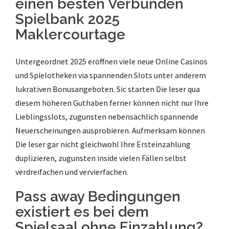
einen besten Verbunden
Spielbank 2025
Maklercourtage
Untergeordnet 2025 eröffnen viele neue Online Casinos
und Spielotheken via spannenden Slots unter anderem
lukrativen Bonusangeboten. Sic starten Die leser qua
diesem höheren Guthaben ferner können nicht nur Ihre
Lieblingsslots, zugunsten nebensächlich spannende
Neuerscheinungen ausprobieren. Aufmerksam können
Die leser gar nicht gleichwohl Ihre Ersteinzahlung
duplizieren, zugunsten inside vielen Fällen selbst
verdreifachen und vervierfachen.
Pass away Bedingungen
existiert es bei dem
Spielsaal ohne Einzahlung?