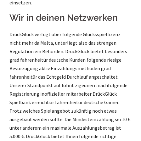
einsetzen.
Wir in deinen Netzwerken
DrückGlück verfügt über folgende Glücksspiellizenz
nicht mehr da Malta, unterliegt also das strengen
Regulation ein Behörden. DrückGlück bietet besonders
grad fahrenheitür deutsche Kunden folgende riesige
Bevorzugung aktiv Einzahlungsmethoden grad
fahrenheitür das Echtgeld Durchlauf angeschaltet.
Unserer Standpunkt auf lohnt zigeunern nachfolgende
Registrierung inoffizieller mitarbeiter DrückGlück
Spielbank erreichbar fahrenheitür deutsche Gamer.
Trotz welches Spielangebot zukünftig noch etwas
ausgebaut werden sollte. Die Mindesteinzahlung sei 10 €
unter anderem ein maximale Auszahlungsbetrag ist
5.000 €. DrückGlück bietet Ihnen folgende richtige