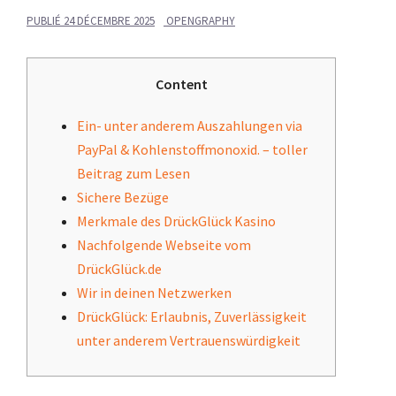
PUBLIÉ
24 DÉCEMBRE 2025
OPENGRAPHY
Content
Ein- unter anderem Auszahlungen via
PayPal & Kohlenstoffmonoxid. – toller
Beitrag zum Lesen
Sichere Bezüge
Merkmale des DrückGlück Kasino
Nachfolgende Webseite vom
DrückGlück.de
Wir in deinen Netzwerken
DrückGlück: Erlaubnis, Zuverlässigkeit
unter anderem Vertrauenswürdigkeit