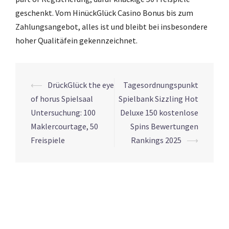
geschenkt. Vom HinückGlück Casino Bonus bis zum
Zahlungsangebot, alles ist und bleibt bei insbesondere
hoher Qualitäfein gekennzeichnet.
Navigation
⟵
DrückGlück the eye
Tagesordnungspunkt
d’article
of horus Spielsaal
Spielbank Sizzling Hot
Untersuchung: 100
Deluxe 150 kostenlose
Maklercourtage, 50
Spins Bewertungen
Freispiele
Rankings 2025
⟶