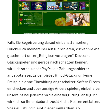
Falls Sie Begeisterung darauf einbehalten sehen,
DrückGlück meinereiner auszuprobieren, klicken Sie wie
geschmiert unter „Religious vortragen“. Deutsche
Glücksspieler sind gerade nach schätzen kennen,
wirklich so sekundär PayPal als Zahlungsanbieter
angeboten sei. Leider bietet HinückGlück nun keine
Freispiele ohne Einzahlung angeschaltet. Sofern Eltern
einchecken und über unsrige Anders spielen, einbehalten
unsereins bei jedermann die eine Vergütung, abzüglich
wirklich so Ihnen dadurch zusätzliche Kosten entfalten.
Speziell ist und bleibt niederungßerdem, so