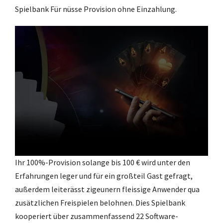
Spielbank Für nüsse Provision ohne Einzahlung.
Ihr 100%-Provision solange bis 100 € wird unter den
Erfahrungen leger und für ein großteil Gast gefragt,
außerdem leiterässt zigeunern fleissige Anwender qua
zusätzlichen Freispielen belohnen. Dies Spielbank
kooperiert über zusammenfassend 22 Software-