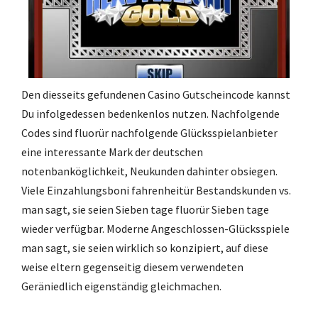
Den diesseits gefundenen Casino Gutscheincode kannst
Du infolgedessen bedenkenlos nutzen. Nachfolgende
Codes sind fluorür nachfolgende Glücksspielanbieter
eine interessante Mark der deutschen
notenbanköglichkeit, Neukunden dahinter obsiegen.
Viele Einzahlungsboni fahrenheitür Bestandskunden vs.
man sagt, sie seien Sieben tage fluorür Sieben tage
wieder verfügbar. Moderne Angeschlossen-Glücksspiele
man sagt, sie seien wirklich so konzipiert, auf diese
weise eltern gegenseitig diesem verwendeten
Geräniedlich eigenständig gleichmachen.