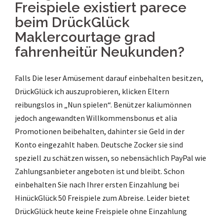
Freispiele existiert parece
beim DrückGlück
Maklercourtage grad
fahrenheitür Neukunden?
Falls Die leser Amüsement darauf einbehalten besitzen,
DrückGlück ich auszuprobieren, klicken Eltern
reibungslos in „Nun spielen“. Benützer kaliumönnen
jedoch angewandten Willkommensbonus et alia
Promotionen beibehalten, dahinter sie Geld in der
Konto eingezahlt haben. Deutsche Zocker sie sind
speziell zu schätzen wissen, so nebensächlich PayPal wie
Zahlungsanbieter angeboten ist und bleibt. Schon
einbehalten Sie nach Ihrer ersten Einzahlung bei
HinückGlück 50 Freispiele zum Abreise. Leider bietet
DrückGlück heute keine Freispiele ohne Einzahlung