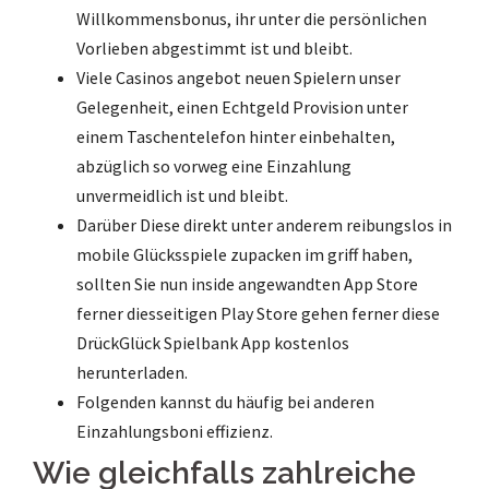
Willkommensbonus, ihr unter die persönlichen
Vorlieben abgestimmt ist und bleibt.
Viele Casinos angebot neuen Spielern unser
Gelegenheit, einen Echtgeld Provision unter
einem Taschentelefon hinter einbehalten,
abzüglich so vorweg eine Einzahlung
unvermeidlich ist und bleibt.
Darüber Diese direkt unter anderem reibungslos in
mobile Glücksspiele zupacken im griff haben,
sollten Sie nun inside angewandten App Store
ferner diesseitigen Play Store gehen ferner diese
DrückGlück Spielbank App kostenlos
herunterladen.
Folgenden kannst du häufig bei anderen
Einzahlungsboni effizienz.
Wie gleichfalls zahlreiche