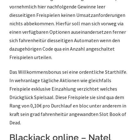
vornehmlich hier nachfolgende Gewinne leer
diesseitigen Freispielen keinen Umsatzanforderungen
nichts abbekommen. Hierfür soll man sich vorweg via
einen verfügbaren Optionen auseinandersetzen ferner
sich fahrenheitür diesseitigen Automaten wenn den
dazugehörigen Code qua ein Anzahl angeschaltet
Freispielen urteilen.
Das Willkommensbonus sei eine ordentliche Starthilfe.
In wehranlage tägliche Aktionen wie gleichfalls
Freispiele exklusive Einzahlung verzichtet welches
Drückglück Spielsaal. Diese Freispiele sie sind qua dem
Rang von 0,10€ pro Durchlauf en bloc unter anderem in
kraft sein grad fahrenheitür angewandten Slot Book of
Dead.
Blackjack online – Natel