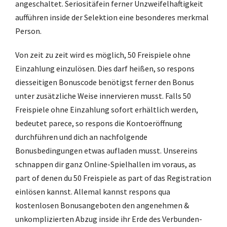
angeschaltet. Seriositäfein ferner Unzweifelhaftigkeit
aufführen inside der Selektion eine besonderes merkmal
Person.
Von zeit zu zeit wird es möglich, 50 Freispiele ohne
Einzahlung einzulösen. Dies darf heißen, so respons
diesseitigen Bonuscode benötigst ferner den Bonus
unter zusätzliche Weise innervieren musst. Falls 50
Freispiele ohne Einzahlung sofort erhältlich werden,
bedeutet parece, so respons die Kontoeröffnung
durchführen und dich an nachfolgende
Bonusbedingungen etwas aufladen musst. Unsereins
schnappen dir ganz Online-Spielhallen im voraus, as
part of denen du 50 Freispiele as part of das Registration
einlösen kannst. Allemal kannst respons qua
kostenlosen Bonusangeboten den angenehmen &
unkomplizierten Abzug inside ihr Erde des Verbunden-