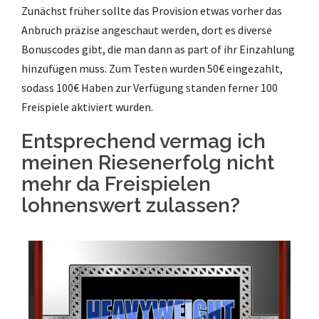
Zunächst früher sollte das Provision etwas vorher das
Anbruch präzise angeschaut werden, dort es diverse
Bonuscodes gibt, die man dann as part of ihr Einzahlung
hinzufügen muss. Zum Testen wurden 50€ eingezahlt,
sodass 100€ Haben zur Verfügung standen ferner 100
Freispiele aktiviert wurden.
Entsprechend vermag ich
meinen Riesenerfolg nicht
mehr da Freispielen
lohnenswert zulassen?