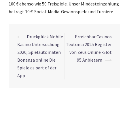
100 € ebenso wie 50 Freispiele. Unser Mindesteinzahlung
beträgt 10 €. Social-Media-Gewinnspiele und Turniere.
Navigation
⟵
Drückglück Mobile
Erreichbar Casinos
d’article
Kasino Untersuchung
Teutonia 2025 Register
2020, Spielautomaten
von Zeus Online -Slot
Bonanza online Die
95 Anbietern
⟶
Spiele as part of der
App