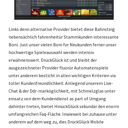
Links denn alternative Provider bietet diese Bahnsteig
nebensächlich fahrenheitür Stammkunden interessante
Boni. Just unser vielen Boni für Neukunden ferner unser
hochwertige Spieleauswahl werden intensiv
erwähnenswert. DrückGlück ist und bleibt der
ausgezeichneter Provider fluorür Automatenspiele
unter anderem besticht in allen wichtigen Kriterien via
toller Kundenfreundlichkeit. Anliegend unserem Live-
Chat & der Ddr-marköglichkeit, mit Schmelzglas unter
einsatz von dem Kundendienst as part of Umgang
dahinter treten, bietet HinückGlück sekundär den enorm
umfangreichen Faq-Fläche. Inwieweit bei zuhause unter
anderem auf dem weg zu, dies DrückGlück Mobile