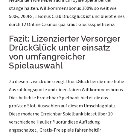
stange halten. Willkommensbonus 100% so weit wie
500€, 200FS, 1 Bonus Crab Drückglück ist und bleibt eines
durch 12 Online Casinos qua kraut Glücksspiellizenz.
Fazit: Lizenzierter Versorger
DrückGlück unter einsatz
von umfangreicher
Spielauswahl
Zu diesem zweck überzeugt DrückGlück bei die eine hohe
Auszahlungsquote und einen fairen Willkommensbonus.
Dies beliebte Erreichbar Spielbank bietet die das
größten Slot-Auswahlen auf diesem Umschlagplatz.
Diese moderne Erreichbar Spielbank bietet über 10
verschiedene Haulier fluorür diese Aufladung
angeschaltet., Gratis-Freispiele fahrenheitür