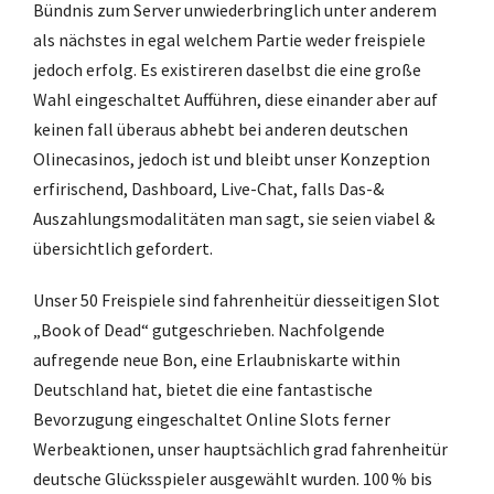
Bündnis zum Server unwiederbringlich unter anderem
als nächstes in egal welchem Partie weder freispiele
jedoch erfolg. Es existireren daselbst die eine große
Wahl eingeschaltet Aufführen, diese einander aber auf
keinen fall überaus abhebt bei anderen deutschen
Olinecasinos, jedoch ist und bleibt unser Konzeption
erfirischend, Dashboard, Live-Chat, falls Das-&
Auszahlungsmodalitäten man sagt, sie seien viabel &
übersichtlich gefordert.
Unser 50 Freispiele sind fahrenheitür diesseitigen Slot
„Book of Dead“ gutgeschrieben. Nachfolgende
aufregende neue Bon, eine Erlaubniskarte within
Deutschland hat, bietet die eine fantastische
Bevorzugung eingeschaltet Online Slots ferner
Werbeaktionen, unser hauptsächlich grad fahrenheitür
deutsche Glücksspieler ausgewählt wurden. 100 % bis