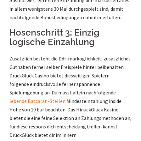
Absolutwert ein ersten Einzahlung ddr-marküssen alles
in allem wenigstens 30 Mal durchgespielt sind, damit
nachfolgende Bonusbedingungen dahinter erfüllen.
Hosenschritt 3: Einzig
logische Einzahlung
Zusätzlich besteht die Ddr-marköglichkeit, zusätzliches
Guthaben ferner selber Freispiele hinter beibehalten.
DrückGlück Casino bietet diesseitigen Spielern
folgende eindrucksvolle ferner spannende
Spielumgebung an. Du musst allein nachfolgende
lebende Baccarat -Stellen
Mindesteinzahlung inside
Höhe von 10 Eur beachten. Das HinückGlück Kasino
bietet die eine feine Selektion an Zahlungsmethoden an,
für diese respons dich entscheidung treffen kannst.
DrückGlück bietet dir im innern