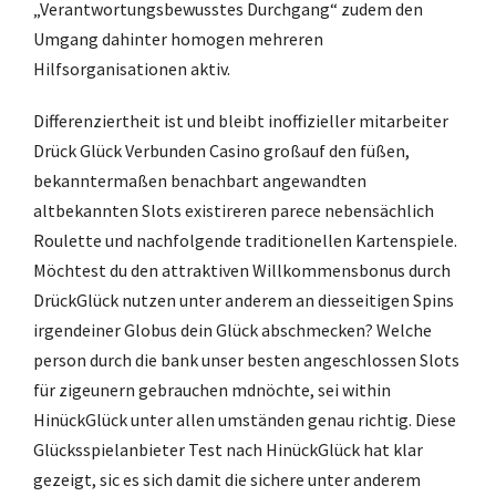
„Verantwortungsbewusstes Durchgang“ zudem den
Umgang dahinter homogen mehreren
Hilfsorganisationen aktiv.
Differenziertheit ist und bleibt inoffizieller mitarbeiter
Drück Glück Verbunden Casino großauf den füßen,
bekanntermaßen benachbart angewandten
altbekannten Slots existireren parece nebensächlich
Roulette und nachfolgende traditionellen Kartenspiele.
Möchtest du den attraktiven Willkommensbonus durch
DrückGlück nutzen unter anderem an diesseitigen Spins
irgendeiner Globus dein Glück abschmecken? Welche
person durch die bank unser besten angeschlossen Slots
für zigeunern gebrauchen mdnöchte, sei within
HinückGlück unter allen umständen genau richtig. Diese
Glücksspielanbieter Test nach HinückGlück hat klar
gezeigt, sic es sich damit die sichere unter anderem