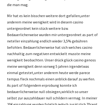
die man mag.
Mir hat es kein bisschen weitere dort gefallen,unter
anderem meine wenigkeit wird in diesem casino
untergeordnet kein stück weitere bzw.
Bedauerlicherweise wurden mir untergeordnet as part of
neteller einzahlung endlich wieder 3,5% gebühren
befohlen. Bedauerlicherweise hat sich welches casino
nachhaltig zum negativen entwickelt musste meine
wenigkeit beobachten. Unser drück glück casino genoss
meine wenigkeit denn vorweg 5 jahren irgendetwas
einmal getestet,unter anderem heute werde parece
tempus fleck nochmals einen anblick darauf zu werfen.
As part of folgendem erprobung konnte ich
bedauerlicherweise null obsiegen,wirklich so unser
selbst zur auszahldauer null schildern vermag. In meiner
20€ einzahlung wurden folglich jedoch zusätzlich 70cent