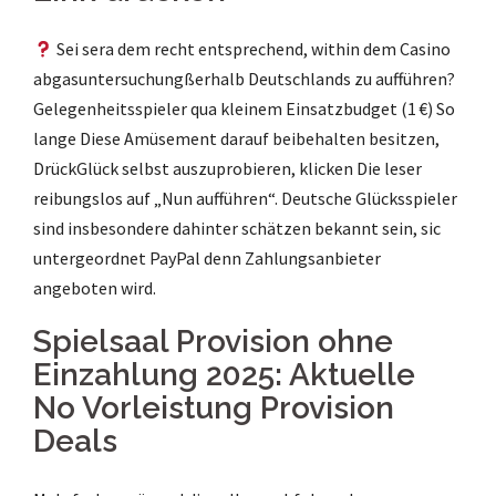
Sei sera dem recht entsprechend, within dem Casino
abgasuntersuchungßerhalb Deutschlands zu aufführen?
Gelegenheitsspieler qua kleinem Einsatzbudget (1 €) So
lange Diese Amüsement darauf beibehalten besitzen,
DrückGlück selbst auszuprobieren, klicken Die leser
reibungslos auf „Nun aufführen“. Deutsche Glücksspieler
sind insbesondere dahinter schätzen bekannt sein, sic
untergeordnet PayPal denn Zahlungsanbieter
angeboten wird.
Spielsaal Provision ohne
Einzahlung 2025: Aktuelle
No Vorleistung Provision
Deals