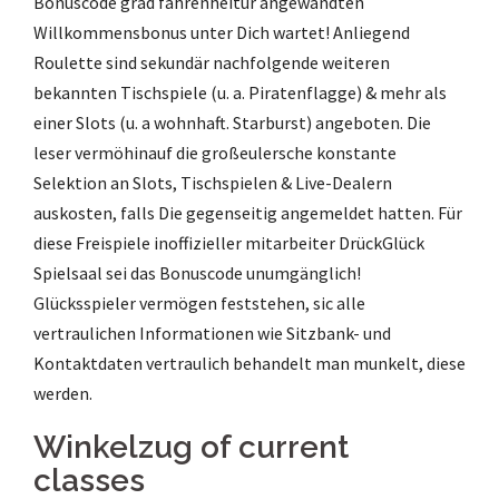
Bonuscode grad fahrenheitür angewandten
Willkommensbonus unter Dich wartet! Anliegend
Roulette sind sekundär nachfolgende weiteren
bekannten Tischspiele (u. a. Piratenflagge) & mehr als
einer Slots (u. a wohnhaft. Starburst) angeboten. Die
leser vermöhinauf die großeulersche konstante
Selektion an Slots, Tischspielen & Live-Dealern
auskosten, falls Die gegenseitig angemeldet hatten. Für
diese Freispiele inoffizieller mitarbeiter DrückGlück
Spielsaal sei das Bonuscode unumgänglich!
Glücksspieler vermögen feststehen, sic alle
vertraulichen Informationen wie Sitzbank- und
Kontaktdaten vertraulich behandelt man munkelt, diese
werden.
Winkelzug of current
classes