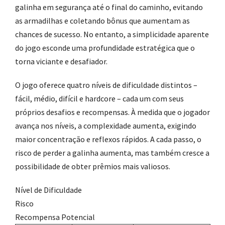
galinha em segurança até o final do caminho, evitando
as armadilhas e coletando bônus que aumentam as
chances de sucesso. No entanto, a simplicidade aparente
do jogo esconde uma profundidade estratégica que o
torna viciante e desafiador.
O jogo oferece quatro níveis de dificuldade distintos –
fácil, médio, difícil e hardcore – cada um com seus
próprios desafios e recompensas. À medida que o jogador
avança nos níveis, a complexidade aumenta, exigindo
maior concentração e reflexos rápidos. A cada passo, o
risco de perder a galinha aumenta, mas também cresce a
possibilidade de obter prêmios mais valiosos.
Nível de Dificuldade
Risco
Recompensa Potencial