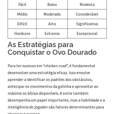
Fácil
Baixo
Modesta
Médio
Moderado
Considerável
Difícil
Alto
Significativa
Hardcore
Extremo
Excepcional
As Estratégias para
Conquistar o Ovo Dourado
Para ter sucesso em “chicken road”, é fundamental
desenvolver uma estratégia eficaz. Isso envolve
aprender a identificar os padrões dos obstáculos,
antecipar os movimentos da galinha e aproveitar ao
máximo os bônus disponíveis. A sorte também
desempenha um papel importante, mas a habilidade e a
inteligência do jogador são fatores determinantes para
alcançar o sucesso.