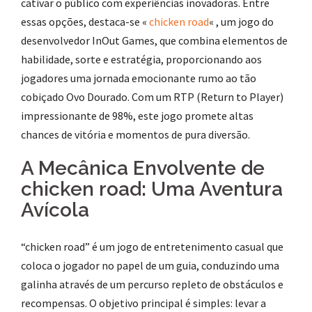
cativar o público com experiências inovadoras. Entre
essas opções, destaca-se «
chicken road
« , um jogo do
desenvolvedor InOut Games, que combina elementos de
habilidade, sorte e estratégia, proporcionando aos
jogadores uma jornada emocionante rumo ao tão
cobiçado Ovo Dourado. Com um RTP (Return to Player)
impressionante de 98%, este jogo promete altas
chances de vitória e momentos de pura diversão.
A Mecânica Envolvente de
chicken road: Uma Aventura
Avícola
“chicken road” é um jogo de entretenimento casual que
coloca o jogador no papel de um guia, conduzindo uma
galinha através de um percurso repleto de obstáculos e
recompensas. O objetivo principal é simples: levar a