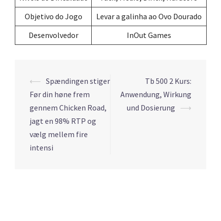
Objetivo do Jogo
Levar a galinha ao Ovo Dourado
Desenvolvedor
InOut Games
Navigation
⟵
Spændingen stiger
Tb 500 2 Kurs:
d’article
Før din høne frem
Anwendung, Wirkung
gennem Chicken Road,
und Dosierung
⟶
jagt en 98% RTP og
vælg mellem fire
intensi