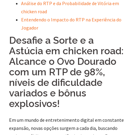
Análise do RTP e da Probabilidade de Vitória em
chicken road
Entendendo o Impacto do RTP na Experiência do
Jogador
Desafie a Sorte e a
Astúcia em chicken road:
Alcance o Ovo Dourado
com um RTP de 98%,
níveis de dificuldade
variados e bônus
explosivos!
Em um mundo de entretenimento digital em constante
expansão, novas opções surgem a cada dia, buscando