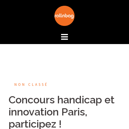
Aller
au
contenu
NON CLASSÉ
Concours handicap et
innovation Paris,
participez !