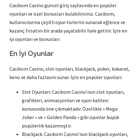
Casibom Casino güncel giriş sayfasında en popüler
oyunları ve özel bonusları bulabilirsiniz. Casibom,
kullanıcılarına çeşitli oyun türlerini sunarak eğlence ve
kazanç fırsatını bir arada yaşatabilir hale getirir. İşte en
iyi oyunları ve bonusları:
En İyi Oyunlar
Casibom Casino, slot oyunları, blackjack, poker, bakarat,
keno ve daha fazlasını sunar. İşte en popüler oyunları:
Slot Oyunları: Casibom Casino’nun slot oyunları,
grafikleri, animasyonları ve oyun kalitesi
konusunda öne çıkmaktadır. Özellikle « Mega
Joker » ve « Golden Panda » gibi oyunlar büyük
popülerlik kazanmıştır.
Blackjack: Casibom Casino’nun blackjack oyunları,