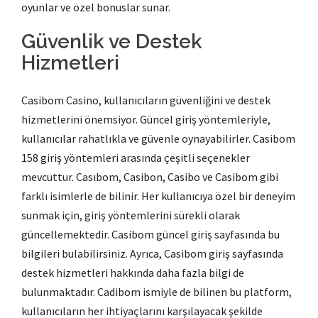
oyunlar ve özel bonuslar sunar.
Güvenlik ve Destek
Hizmetleri
Casibom Casino, kullanıcıların güvenliğini ve destek
hizmetlerini önemsiyor. Güncel giriş yöntemleriyle,
kullanıcılar rahatlıkla ve güvenle oynayabilirler. Casibom
158 giriş yöntemleri arasında çeşitli seçenekler
mevcuttur. Casıbom, Casibon, Casibo ve Casibom gibi
farklı isimlerle de bilinir. Her kullanıcıya özel bir deneyim
sunmak için, giriş yöntemlerini sürekli olarak
güncellemektedir. Casibom güncel giriş sayfasında bu
bilgileri bulabilirsiniz. Ayrıca, Casibom giriş sayfasında
destek hizmetleri hakkında daha fazla bilgi de
bulunmaktadır. Cadibom ismiyle de bilinen bu platform,
kullanıcıların her ihtiyaçlarını karşılayacak şekilde