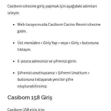
Casibom sitesine giriş yapmak için aşağıdaki adımları
izleyin:
Web tarayıcınızda Casibom Casino Resmi sitesine
gidin.
Üst menüden « Giriş Yap » veya « Giriş » butonuna
tıklayın.
E-posta adresinizi ve şifrenizi girin.
Şifrenizi unuttuysanız « Şifremi Unuttum »
butonuna tıklayarak yeni bir şifre
oluşturabilirsiniz.
Casibom 158 Giriş
Casibom 158 giriş için: