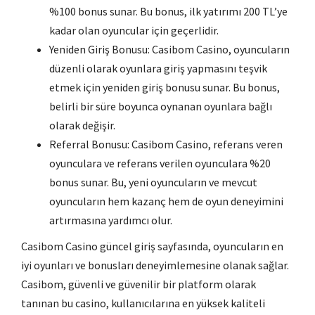
%100 bonus sunar. Bu bonus, ilk yatırımı 200 TL’ye
kadar olan oyuncular için geçerlidir.
Yeniden Giriş Bonusu: Casibom Casino, oyuncuların
düzenli olarak oyunlara giriş yapmasını teşvik
etmek için yeniden giriş bonusu sunar. Bu bonus,
belirli bir süre boyunca oynanan oyunlara bağlı
olarak değişir.
Referral Bonusu: Casibom Casino, referans veren
oyunculara ve referans verilen oyunculara %20
bonus sunar. Bu, yeni oyuncuların ve mevcut
oyuncuların hem kazanç hem de oyun deneyimini
artırmasına yardımcı olur.
Casibom Casino güncel giriş sayfasında, oyuncuların en
iyi oyunları ve bonusları deneyimlemesine olanak sağlar.
Casibom, güvenli ve güvenilir bir platform olarak
tanınan bu casino, kullanıcılarına en yüksek kaliteli