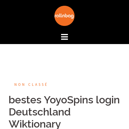
Aller
au
contenu
NON CLASSÉ
bestes YoyoSpins login
Deutschland
Wiktionary