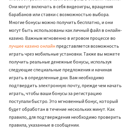
Они могут включать в себя видеоигры, вращения
барабанов или ставки с возможностью выбора.
Многие бонусы можно получить бесплатно, и они
могут быть использованы как личный файл в онлайн-
казино. Важным мгновенно в игровом процессе во
лучшее казино онлайн
представляется возможность
играть чрез мобильные установки. Также вы можете
получить реальные денежные бонусы, используя
следующие специальные предложения и начиная
играть в определенные дни. Вам необходимо
подтвердить электронную почту, прежде чем начать
играть, чтобы ваши бонусы за регистрацию
поступали быстро. Это мгновенный бонус, который
будет обработан в течение нескольких минут. Как
правило, для подтверждения необходимо проверить
правила, указанные в сообщении.