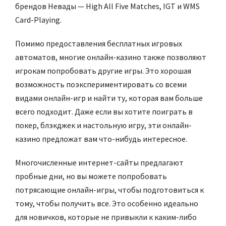
брендов Невады — High All Five Matches, IGT и WMS
Card-Playing.
Помимо предоставления бесплатных игровых
автоматов, многие онлайн-казино также позволяют
игрокам попробовать другие игры. Это хорошая
возможность поэкспериментировать со всеми
видами онлайн-игр и найти ту, которая вам больше
всего подходит. Даже если вы хотите поиграть в
покер, блэкджек и настольную игру, эти онлайн-
казино предложат вам что-нибудь интересное.
Многочисленные интернет-сайты предлагают
пробные дни, но вы можете попробовать
потрясающие онлайн-игры, чтобы подготовиться к
тому, чтобы получить все. Это особенно идеально
для новичков, которые не привыкли к каким-либо