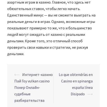
азартным играм в казино. Главное, что здесь нет
обязательных ставок, чтобы легко начать.
Единственный минус — вы не сможете выиграть на
реальные деньги в играх. Однако, возможные игры
показывают примерно то же, что и большинство
людей могут ожидать от казино с реальными
деньгами. Кроме того, это отличный способ
проверить свои навыки и стратегии, не рискуя
деньгами.
Navigation
⟵
Интернет-казино
Lo que obtendrías en
d’article
Пай Гоу vulkan casino
Casino en spinanga
Покер Онлайн-
españa línea
судебные
Disipado
⟶
разбирательства