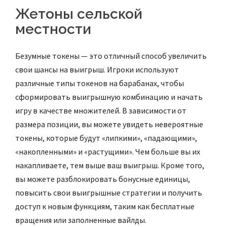
Жетоны сельской
местности
Безумные токены — это отличный способ увеличить
свои шансы на выигрыш. Игроки используют
различные типы токенов на барабанах, чтобы
сформировать выигрышную комбинацию и начать
игру в качестве множителей. В зависимости от
размера позиции, вы можете увидеть невероятные
токены, которые будут «липкими», «падающими»,
«накопленными» и «растущими». Чем больше вы их
накапливаете, тем выше ваш выигрыш. Кроме того,
вы можете разблокировать бонусные единицы,
повысить свои выигрышные стратегии и получить
доступ к новым функциям, таким как бесплатные
вращения или заполненные вайлды.