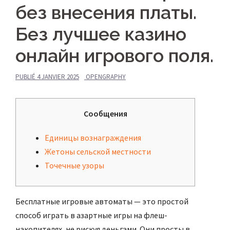
без внесения платы.
Без лучшее казино
онлайн игрового поля.
PUBLIÉ
4 JANVIER 2025
OPENGRAPHY
Сообщения
Единицы вознаграждения
Жетоны сельской местности
Точечные узоры
Бесплатные игровые автоматы — это простой
способ играть в азартные игры на флеш-
накопителях, не рискуя деньгами. Они просты в