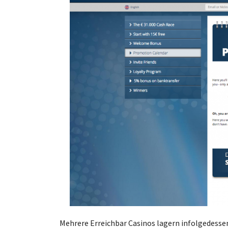
Mehrere Erreichbar Casinos lagern infolgedesse