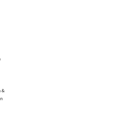
m
n &
en