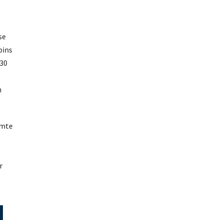
se
pins
 30
n
mmte
r