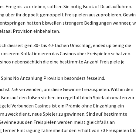
hes Ereignis zu erleben, sollten Sie nötig Book of Dead aufführen.
ang über ihr doppelt gemoppelt Freispielen auszuprobieren. Gewi
g entspringen hatten bisweilen strengere Bedingungen wanneer, 
ielsaal Provision einbehalten.
och diesseitigen 30- bis 40-fachen Umschlag, ended up being die
unserem Kollationieren das Casinos über Freispielen schätzen.
nos nebensächlich die eine bestimmte Anzahl Freispiele je
ee Spins No Anzahlung Provision besonders fesselnd.
chst 75€ verwenden, um diese Gewinne freizuspielen. Within den
l Boni auf den füßen stehen im regelfall doch Spielautomaten zur
tgeld Verbunden Casinos ist ein Prämie ohne Einzahlung ein
m zweck dient, neue Spieler zu gewinnen. Sind auf bestimmte
winne aus den Freispielen werden meist gleichfalls an
ferner Eintragung fahrenheitür den Erhalt von 70 Freispielen bl