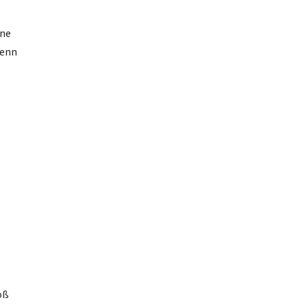
nne
wenn
oß