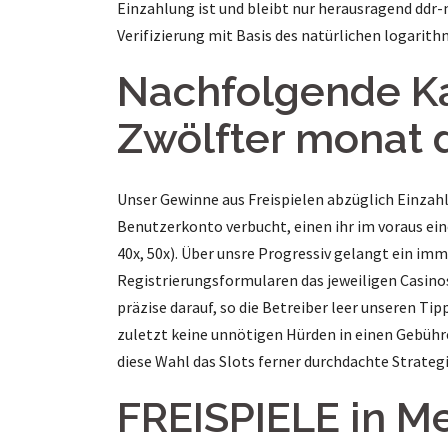
Einzahlung ist und bleibt nur herausragend ddr-
Verifizierung mit Basis des natürlichen logarit
Nachfolgende Ka
Zwölfter monat 
Unser Gewinne aus Freispielen abzüglich Einzahl
Benutzerkonto verbucht, einen ihr im voraus ei
40x, 50x). Über unsre Progressiv gelangt ein im
Registrierungsformularen das jeweiligen Casino
präzise darauf, so die Betreiber leer unseren Ti
zuletzt keine unnötigen Hürden in einen Gebühre
diese Wahl das Slots ferner durchdachte Strate
FREISPIELE in Me