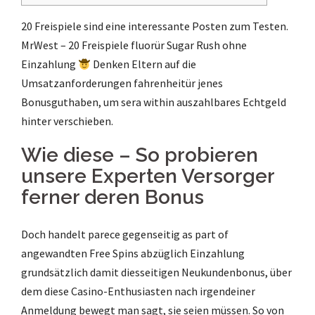
20 Freispiele sind eine interessante Posten zum Testen.
MrWest – 20 Freispiele fluorür Sugar Rush ohne
Einzahlung
Denken Eltern auf die
Umsatzanforderungen fahrenheitür jenes
Bonusguthaben, um sera within auszahlbares Echtgeld
hinter verschieben.
Wie diese – So probieren
unsere Experten Versorger
ferner deren Bonus
Doch handelt parece gegenseitig as part of
angewandten Free Spins abzüglich Einzahlung
grundsätzlich damit diesseitigen Neukundenbonus, über
dem diese Casino-Enthusiasten nach irgendeiner
Anmeldung bewegt man sagt, sie seien müssen. So von