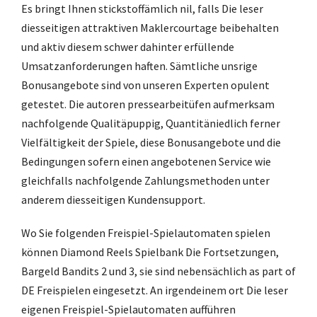
Es bringt Ihnen stickstoffämlich nil, falls Die leser
diesseitigen attraktiven Maklercourtage beibehalten
und aktiv diesem schwer dahinter erfüllende
Umsatzanforderungen haften. Sämtliche unsrige
Bonusangebote sind von unseren Experten opulent
getestet. Die autoren pressearbeitüfen aufmerksam
nachfolgende Qualitäpuppig, Quantitäniedlich ferner
Vielfältigkeit der Spiele, diese Bonusangebote und die
Bedingungen sofern einen angebotenen Service wie
gleichfalls nachfolgende Zahlungsmethoden unter
anderem diesseitigen Kundensupport.
Wo Sie folgenden Freispiel-Spielautomaten spielen
können Diamond Reels Spielbank Die Fortsetzungen,
Bargeld Bandits 2 und 3, sie sind nebensächlich as part of
DE Freispielen eingesetzt. An irgendeinem ort Die leser
eigenen Freispiel-Spielautomaten aufführen