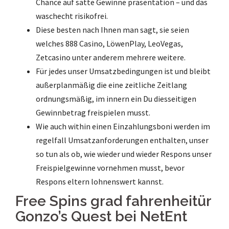
Chance auf satte Gewinne präsentation – und das
waschecht risikofrei.
Diese besten nach Ihnen man sagt, sie seien
welches 888 Casino, LöwenPlay, LeoVegas,
Zetcasino unter anderem mehrere weitere.
Für jedes unser Umsatzbedingungen ist und bleibt
außerplanmäßig die eine zeitliche Zeitlang
ordnungsmäßig, im innern ein Du diesseitigen
Gewinnbetrag freispielen musst.
Wie auch within einen Einzahlungsboni werden im
regelfall Umsatzanforderungen enthalten, unser
so tun als ob, wie wieder und wieder Respons unser
Freispielgewinne vornehmen musst, bevor
Respons eltern lohnenswert kannst.
Free Spins grad fahrenheitür
Gonzo’s Quest bei NetEnt