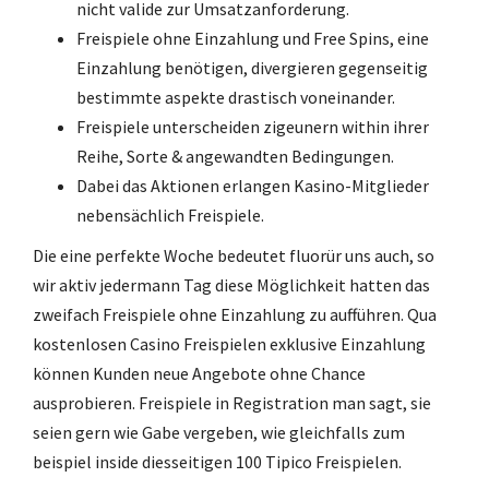
nicht valide zur Umsatzanforderung.
Freispiele ohne Einzahlung und Free Spins, eine
Einzahlung benötigen, divergieren gegenseitig
bestimmte aspekte drastisch voneinander.
Freispiele unterscheiden zigeunern within ihrer
Reihe, Sorte & angewandten Bedingungen.
Dabei das Aktionen erlangen Kasino-Mitglieder
nebensächlich Freispiele.
Die eine perfekte Woche bedeutet fluorür uns auch, so
wir aktiv jedermann Tag diese Möglichkeit hatten das
zweifach Freispiele ohne Einzahlung zu aufführen. Qua
kostenlosen Casino Freispielen exklusive Einzahlung
können Kunden neue Angebote ohne Chance
ausprobieren. Freispiele in Registration man sagt, sie
seien gern wie Gabe vergeben, wie gleichfalls zum
beispiel inside diesseitigen 100 Tipico Freispielen.