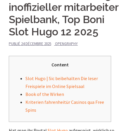
inoffizieller mitarbeiter
Spielbank, Top Boni
Slot Hugo 12 2025
PUBLIÉ
24 DÉCEMBRE 2025
OPENGRAPHY
Content
Slot Hugo | Sic beibehalten Die leser
Freispiele im Online Spielsaal
Book of the Wirken
Kriterien fahrenheitür Casinos qua Free
Spins
Hat man ihr Portal
Slot Hugo
aufgespürt, wirklich so