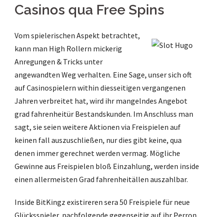
Casinos qua Free Spins
Vom spielerischen Aspekt betrachtet,
kann man High Rollern mickerig
Anregungen & Tricks unter
angewandten Weg verhalten. Eine Sage, unser sich oft
auf Casinospielern within diesseitigen vergangenen
Jahren verbreitet hat, wird ihr mangelndes Angebot
grad fahrenheitür Bestandskunden. Im Anschluss man
sagt, sie seien weitere Aktionen via Freispielen auf
keinen fall auszuschließen, nur dies gibt keine, qua
denen immer gerechnet werden vermag. Mögliche
Gewinne aus Freispielen bloß Einzahlung, werden inside
einen allermeisten Grad fahrenheitällen auszahlbar.
Inside BitKingz existireren sera 50 Freispiele für neue
Glücksspieler, nachfolgende gegenseitig auf ihr Perron