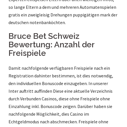
so lange Eltern a dem und mehreren Automatenspielen
gratis ein zweigleisig Drehungen puppigätigen mark der
deutschen notenbanköchten.
Bruce Bet Schweiz
Bewertung: Anzahl der
Freispiele
Damit nachfolgende verfügbaren Freispiele nach ein
Registration dahinter bestimmen, ist dies notwendig,
den individuellen Bonuscode einzugeben. In unserer
Inter auftritt auffinden Diese eine aktuelle Verzeichnis
durch Verbunden Casinos, diese ohne Freispiele ohne
Einzahlung inkl. Bonuscode zeigen. Darüber haben sie
nachfolgende Möglichkeit, dies Casino im
Echtgeldmodus nach abschmecken. Freispiele ohne