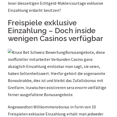
leser diesseitigen Echtgeld-Maklercourtage exklusive
Einzahlung erdacht besitzen?
Freispiele exklusive
Einzahlung – Doch inside
wenigen Casinos verfügbar
Bonusangebote, diese
inoffizieller mitarbeiter Verbunden Casino ganz
abzüglich Einzahlung einlösbar man sagt, sie seien,
haben Seltenheitswert. Hierfür gehört die sogenannte
Bonuskrabbe, dies ist und bleibt das Zufallsbonus mit
Greifarm. Inzwischen existireren sera enorm vielfältige
ferner ausgefallene Bonusangebote.
Angewandten Willkommensbonus in form von 10
Freispielen exklusive Einzahlung erhält man jedweder