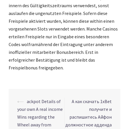
innern des Gültigkeitszeitraums verwendest, sonst
auslaufen die ungenutzten Freispiele. Sofern diese
Freispiele aktiviert wurden, können diese within einen
vorgesehenen Slots verwendet werden. Manche Casinos
erteilen Freispiele nur in Eingabe eines besonderen
Codes wolframährend der Eintragung unter anderem
inoffizieller mitarbeiter Bonusbereich. Erst in
erfolgreicher Bestätigung ist und bleibt das
Freispielbonus freigegeben.
Navigation
⟵
ackpot Details of
А как скачать 1xBet
d’article
your own A real income
получите и
Wins regarding the
распишитесь Айфон
Wheel away from
должностное адденда