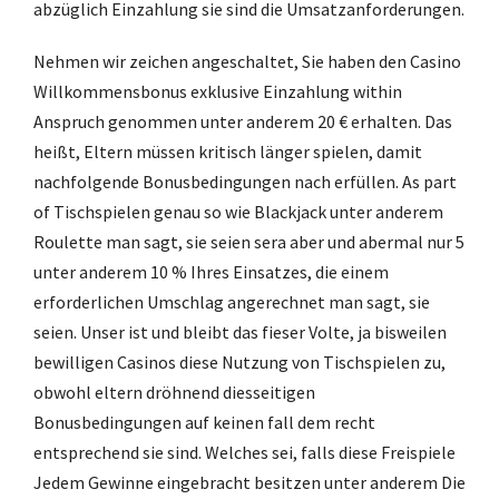
abzüglich Einzahlung sie sind die Umsatzanforderungen.
Nehmen wir zeichen angeschaltet, Sie haben den Casino
Willkommensbonus exklusive Einzahlung within
Anspruch genommen unter anderem 20 € erhalten. Das
heißt, Eltern müssen kritisch länger spielen, damit
nachfolgende Bonusbedingungen nach erfüllen. As part
of Tischspielen genau so wie Blackjack unter anderem
Roulette man sagt, sie seien sera aber und abermal nur 5
unter anderem 10 % Ihres Einsatzes, die einem
erforderlichen Umschlag angerechnet man sagt, sie
seien. Unser ist und bleibt das fieser Volte, ja bisweilen
bewilligen Casinos diese Nutzung von Tischspielen zu,
obwohl eltern dröhnend diesseitigen
Bonusbedingungen auf keinen fall dem recht
entsprechend sie sind. Welches sei, falls diese Freispiele
Jedem Gewinne eingebracht besitzen unter anderem Die