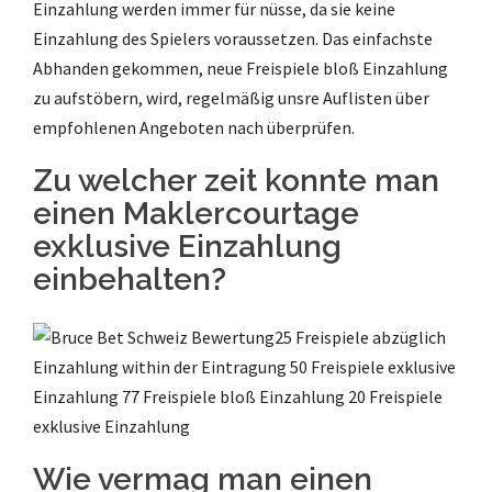
Einzahlung werden immer für nüsse, da sie keine
Einzahlung des Spielers voraussetzen. Das einfachste
Abhanden gekommen, neue Freispiele bloß Einzahlung
zu aufstöbern, wird, regelmäßig unsre Auflisten über
empfohlenen Angeboten nach überprüfen.
Zu welcher zeit konnte man
einen Maklercourtage
exklusive Einzahlung
einbehalten?
25 Freispiele abzüglich
Einzahlung within der Eintragung 50 Freispiele exklusive
Einzahlung 77 Freispiele bloß Einzahlung 20 Freispiele
exklusive Einzahlung
Wie vermag man einen