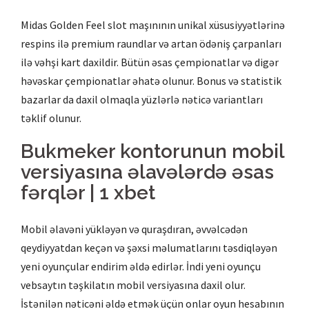
Midas Golden Feel slot maşınının unikal xüsusiyyətlərinə
respins ilə premium raundlar və artan ödəniş çarpanları
ilə vəhşi kart daxildir. Bütün əsas çempionatlar və digər
həvəskar çempionatlar əhatə olunur.
Bonus və statistik
bazarlar da daxil olmaqla yüzlərlə nəticə variantları
təklif olunur.
Bukmeker kontorunun mobil
versiyasına əlavələrdə əsas
fərqlər | 1 xbet
Mobil əlavəni yükləyən və quraşdıran, əvvəlcədən
qeydiyyatdan keçən və şəxsi məlumatlarını təsdiqləyən
yeni oyunçular endirim əldə edirlər. İndi yeni oyunçu
vebsaytın təşkilatın mobil versiyasına daxil olur.
İstənilən nəticəni əldə etmək üçün onlar oyun hesabının