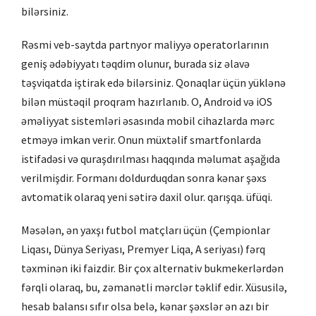
bilərsiniz.
Rəsmi veb-saytda partnyor maliyyə operatorlarının
geniş ədəbiyyatı təqdim olunur, burada siz əlavə
təşviqatda iştirak edə bilərsiniz. Qonaqlar üçün yüklənə
bilən müstəqil proqram hazırlanıb. O, Android və iOS
əməliyyat sistemləri əsasında mobil cihazlarda mərc
etməyə imkan verir. Onun müxtəlif smartfonlarda
istifadəsi və quraşdırılması haqqında məlumat aşağıda
verilmişdir. Formanı doldurduqdan sonra kənar şəxs
avtomatik olaraq yeni sətirə daxil olur. qarışqa. üfüqi.
Məsələn, ən yaxşı futbol matçları üçün (Çempionlar
Liqası, Dünya Seriyası, Premyer Liqa, A seriyası) fərq
təxminən iki faizdir. Bir çox alternativ bukmekerlərdən
fərqli olaraq, bu, zəmanətli mərclər təklif edir. Xüsusilə,
hesab balansı sıfır olsa belə, kənar şəxslər ən azı bir