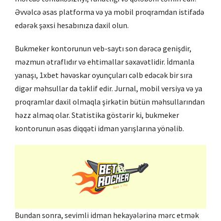
Əvvəlcə əsas platforma və ya mobil proqramdan istifadə
edərək şəxsi hesabınıza daxil olun.
Bukmeker kontorunun veb-saytı son dərəcə genişdir,
məzmun ətraflıdır və ehtimallar səxavətlidir. İdmanla
yanaşı, 1xbet həvəskar oyunçuları cəlb edəcək bir sıra
digər məhsullar da təklif edir. Jurnal, mobil versiya və ya
proqramlar daxil olmaqla şirkətin bütün məhsullarından
həzz almaq olar. Statistika göstərir ki, bukmeker
kontorunun əsas diqqəti idman yarışlarına yönəlib.
Bundan sonra, sevimli idman hekayələrinə mərc etmək